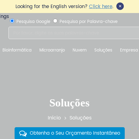
×
Looking for the English version?
Click here
.
Pesquisa Google
Pesquisa por Palavra-chave
Bioinformática
Microarranjo
Nuvem
Soluções
Empresa
Soluções
Início
Soluções
Obtenha o Seu Orçamento Instantâneo