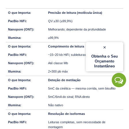
Precisão de leitura (molécula única)
QV ≥30 (≥99,9%)
Melhorando; dependente da profundidade
≥99,9%
Comprimento de leitura
×
~15–20 kb HiFi; subleituras mais longas
Obtenha o Seu
Orçamento
Até classe Mb
Instantâneo
2×300 pb máx
Deteção de metilação
5mC da cinética — mesma corrida, sem bisulfito
5mC/6mA do sinal; RNA direto
Não nativo
Resolução de isoformas
Leituras completas, sem necessidade de
montagem