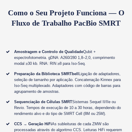
Como o Seu Projeto Funciona — O
Fluxo de Trabalho PacBio SMRT
Amostragem e Controlo de Qualidade
Qubit +
espectrofotometria. gDNA: A260/280 1,8–2,0, comprimento
modal ≥30 kb. RNA: RIN ≥8 para Iso-Seq.
Preparação da Biblioteca SMRTbell
Ligação de adaptadores,
seleção de tamanho por aplicação. Concatenação Kinnex para
Iso-Seq multiplexado. Adaptadores com código de barras para
agrupamento de amostras.
Sequenciação de Células SMRT
Sistemas Sequel II/IIe ou
Revio. Tempos de execução de 10 a 30 horas, dependendo do
rendimento alvo e do tipo de SMRT Cell (8M ou 25M).
CCS → Geração HiFi
As subleituras de cada ZMW são
processadas através do algoritmo CCS. Leituras HiFi requerem