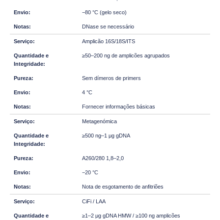
−80 °C (gelo seco)
DNase se necessário
Amplicão 16S/18S/ITS
≥50–200 ng de amplicões agrupados
Sem dímeros de primers
4 °C
Fornecer informações básicas
Metagenómica
≥500 ng–1 μg gDNA
A260/280 1,8–2,0
−20 °C
Nota de esgotamento de anfitriões
CiFi / LAA
≥1–2 μg gDNA HMW / ≥100 ng amplicões