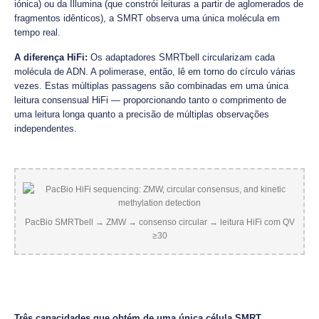
iónica) ou da Illumina (que constrói leituras a partir de aglomerados de
fragmentos idênticos), a SMRT observa uma única molécula em
tempo real.
A diferença HiFi:
Os adaptadores SMRTbell circularizam cada
molécula de ADN. A polimerase, então, lê em torno do círculo várias
vezes. Estas múltiplas passagens são combinadas em uma única
leitura consensual HiFi — proporcionando tanto o comprimento de
uma leitura longa quanto a precisão de múltiplas observações
independentes.
PacBio SMRTbell → ZMW → consenso circular → leitura HiFi com QV
≥30
Três capacidades que obtém de uma única célula SMRT.