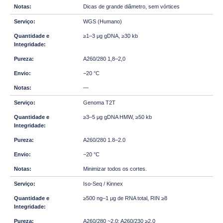
Dicas de grande diâmetro, sem vórtices
WGS (Humano)
≥1–3 μg gDNA, ≥30 kb
A260/280 1,8–2,0
−20 °C
—
Genoma T2T
≥3–5 μg gDNA HMW, ≥50 kb
A260/280 1.8–2.0
−20 °C
Minimizar todos os cortes.
Iso-Seq / Kinnex
≥500 ng–1 μg de RNA total, RIN ≥8
A260/280 ~2.0; A260/230 ≥2.0