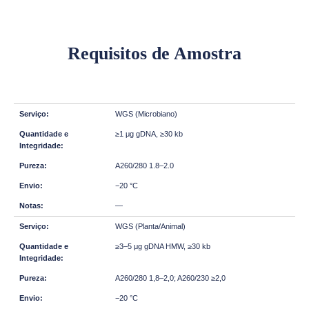
Requisitos de Amostra
WGS (Microbiano)
≥1 μg gDNA, ≥30 kb
A260/280 1.8–2.0
−20 °C
—
WGS (Planta/Animal)
≥3–5 μg gDNA HMW, ≥30 kb
A260/280 1,8–2,0; A260/230 ≥2,0
−20 °C