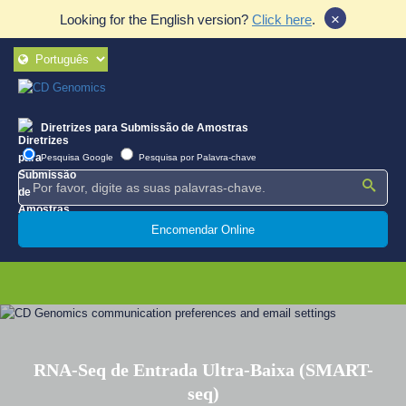
×
Looking for the English version?
Click here
.
Diretrizes para Submissão de Amostras
Pesquisa Google
Pesquisa por Palavra-chave
Encomendar Online
RNA-Seq de Entrada Ultra-Baixa (SMART-
seq)