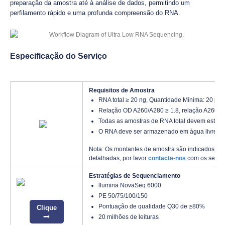
preparação da amostra até à análise de dados, permitindo um
perfilamento rápido e uma profunda compreensão do RNA.
Especificação do Serviço
Requisitos de Amostra
RNA total ≥ 20 ng, Quantidade Mínima: 20 pg,
Relação OD A260/A280 ≥ 1.8, relação A260/23
Todas as amostras de RNA total devem estar 
O RNA deve ser armazenado em água livre de
Nota: Os montantes de amostra são indicados ape
detalhadas, por favor
contacte-nos
com os seus p
Estratégias de Sequenciamento
llumina NovaSeq 6000
PE 50/75/100/150
Pontuação de qualidade Q30 de ≥80%
Clique
20 milhões de leituras