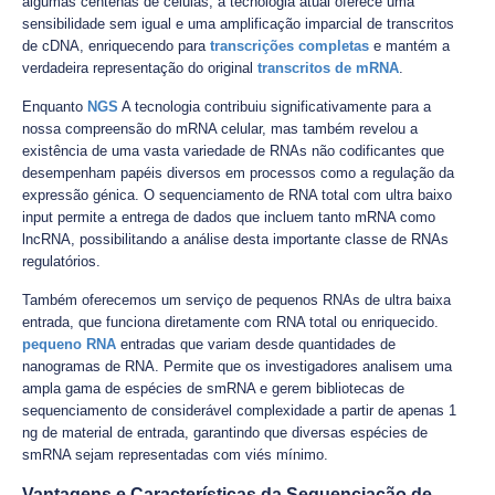
algumas centenas de células, a tecnologia atual oferece uma
sensibilidade sem igual e uma amplificação imparcial de transcritos
de cDNA, enriquecendo para
transcrições completas
e mantém a
verdadeira representação do original
transcritos de mRNA
.
Enquanto
NGS
A tecnologia contribuiu significativamente para a
nossa compreensão do mRNA celular, mas também revelou a
existência de uma vasta variedade de RNAs não codificantes que
desempenham papéis diversos em processos como a regulação da
expressão génica. O sequenciamento de RNA total com ultra baixo
input permite a entrega de dados que incluem tanto mRNA como
lncRNA, possibilitando a análise desta importante classe de RNAs
regulatórios.
Também oferecemos um serviço de pequenos RNAs de ultra baixa
entrada, que funciona diretamente com RNA total ou enriquecido.
pequeno RNA
entradas que variam desde quantidades de
nanogramas de RNA. Permite que os investigadores analisem uma
ampla gama de espécies de smRNA e gerem bibliotecas de
sequenciamento de considerável complexidade a partir de apenas 1
ng de material de entrada, garantindo que diversas espécies de
smRNA sejam representadas com viés mínimo.
Vantagens e Características da Sequenciação de