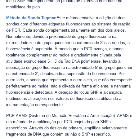
locus SNP correspondente ao produto de extensão com base na
mobilidade do pico.
Método da Sonda Taqman
Este método envolve a adição de duas
sondas com diferentes etiquetas fluorescentes ao sistema de reação
de PCR. Cada sonda complementa totalmente um dos dois alelos.
Normalmente, devido à proximidade do grupo fluorescente na
extremidade 5' e do grupo quencher na extremidade 3' nas sondas, a
fluorescência é suprimida. À medida que a PCR avança, a sonda
totalmente complementar ao molde é gradualmente clivada pela
atividade exonuclease 5'→3' da Taq DNA polimerase, levando à
separação do grupo fluorescente na extremidade 5' do grupo quencher
na extremidade 3', desativando a supressão da fluorescência. Por
outro lado, a sonda que representa o outro alelo, que não corresponde
perfeitamente ao molde, não é clivada de forma eficiente, e nenhuma
fluorescência é detectada. A deteção do locus SNP é alcançada
medindo as alterações nos valores de fluorescência utilizando a
instrumentação correspondente.
PCR-ARMS (Sistema de Mutação Refratária à Amplificação): ARMS é
um método de amplificação por PCR projetado para SNPs
específicos. Através do design de primers, amplifica seletivamente
fragmentos de DNA que contêm ou não o SNP específico.