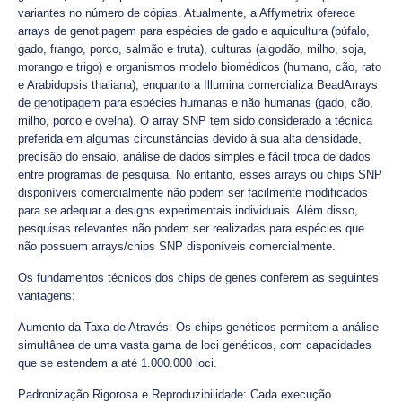
variantes no número de cópias. Atualmente, a Affymetrix oferece
arrays de genotipagem para espécies de gado e aquicultura (búfalo,
gado, frango, porco, salmão e truta), culturas (algodão, milho, soja,
morango e trigo) e organismos modelo biomédicos (humano, cão, rato
e Arabidopsis thaliana), enquanto a Illumina comercializa BeadArrays
de genotipagem para espécies humanas e não humanas (gado, cão,
milho, porco e ovelha). O array SNP tem sido considerado a técnica
preferida em algumas circunstâncias devido à sua alta densidade,
precisão do ensaio, análise de dados simples e fácil troca de dados
entre programas de pesquisa. No entanto, esses arrays ou chips SNP
disponíveis comercialmente não podem ser facilmente modificados
para se adequar a designs experimentais individuais. Além disso,
pesquisas relevantes não podem ser realizadas para espécies que
não possuem arrays/chips SNP disponíveis comercialmente.
Os fundamentos técnicos dos chips de genes conferem as seguintes
vantagens:
Aumento da Taxa de Através: Os chips genéticos permitem a análise
simultânea de uma vasta gama de loci genéticos, com capacidades
que se estendem a até 1.000.000 loci.
Padronização Rigorosa e Reproduzibilidade: Cada execução