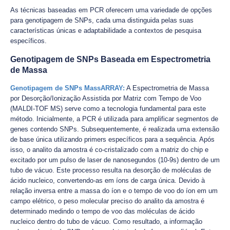
As técnicas baseadas em PCR oferecem uma variedade de opções
para genotipagem de SNPs, cada uma distinguida pelas suas
características únicas e adaptabilidade a contextos de pesquisa
específicos.
Genotipagem de SNPs Baseada em Espectrometria
de Massa
Genotipagem de SNPs MassARRAY:
A Espectrometria de Massa
por Desorção/Ionização Assistida por Matriz com Tempo de Voo
(MALDI-TOF MS) serve como a tecnologia fundamental para este
método. Inicialmente, a PCR é utilizada para amplificar segmentos de
genes contendo SNPs. Subsequentemente, é realizada uma extensão
de base única utilizando primers específicos para a sequência. Após
isso, o analito da amostra é co-cristalizado com a matriz do chip e
excitado por um pulso de laser de nanosegundos (10-9s) dentro de um
tubo de vácuo. Este processo resulta na desorção de moléculas de
ácido nucleico, convertendo-as em íons de carga única. Devido à
relação inversa entre a massa do íon e o tempo de voo do íon em um
campo elétrico, o peso molecular preciso do analito da amostra é
determinado medindo o tempo de voo das moléculas de ácido
nucleico dentro do tubo de vácuo. Como resultado, a informação