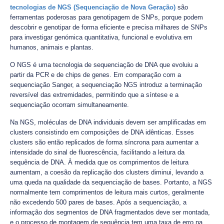
tecnologias de NGS (Sequenciação de Nova Geração)
são
ferramentas poderosas para genotipagem de SNPs, porque podem
descobrir e genotipar de forma eficiente e precisa milhares de SNPs
para investigar genómica quantitativa, funcional e evolutiva em
humanos, animais e plantas.
O NGS é uma tecnologia de sequenciação de DNA que evoluiu a
partir da PCR e de chips de genes. Em comparação com a
sequenciação Sanger, a sequenciação NGS introduz a terminação
reversível das extremidades, permitindo que a síntese e a
sequenciação ocorram simultaneamente.
Na NGS, moléculas de DNA individuais devem ser amplificadas em
clusters consistindo em composições de DNA idênticas. Esses
clusters são então replicados de forma síncrona para aumentar a
intensidade do sinal de fluorescência, facilitando a leitura da
sequência de DNA. À medida que os comprimentos de leitura
aumentam, a coesão da replicação dos clusters diminui, levando a
uma queda na qualidade da sequenciação de bases. Portanto, a NGS
normalmente tem comprimentos de leitura mais curtos, geralmente
não excedendo 500 pares de bases. Após a sequenciação, a
informação dos segmentos de DNA fragmentados deve ser montada,
e o processo de montagem de sequência tem uma taxa de erro na