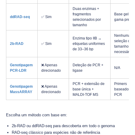
Duas enzimas +
fragmentos
Base gel,
ddRAD-seq
✅ Sim
selecionados por
gama precis
tamanho
Nenhuma
Enzima tipo IIB →
seleção de
2b-RAD
✅ Sim
etiquetas uniformes
tamanho
de 33–36 bp
necessária.
Genotipagem
❌ Apenas
Deteção de PCR +
N/A
PCR-LDR
direcionado
ligase
PCR + extensão de
Primers
Genotipagem
❌ Apenas
base única +
baseados e
MassARRAY
direcionado
MALDI-TOF MS
PCR
Escolha um método com base em:
2b-RAD ou ddRAD-seq para descoberta em todo o genoma
RAD-seq clássico para espécies não de referência