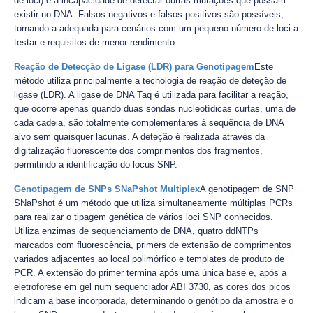
de loci) e a incapacidade de detectar outras mutações que possam
existir no DNA. Falsos negativos e falsos positivos são possíveis,
tornando-a adequada para cenários com um pequeno número de loci a
testar e requisitos de menor rendimento.
Reação de Detecção de Ligase (LDR) para Genotipagem
Este
método utiliza principalmente a tecnologia de reação de deteção de
ligase (LDR). A ligase de DNA Taq é utilizada para facilitar a reação,
que ocorre apenas quando duas sondas nucleotídicas curtas, uma de
cada cadeia, são totalmente complementares à sequência de DNA
alvo sem quaisquer lacunas. A deteção é realizada através da
digitalização fluorescente dos comprimentos dos fragmentos,
permitindo a identificação do locus SNP.
Genotipagem de SNPs SNaPshot Multiplex
A genotipagem de SNP
SNaPshot é um método que utiliza simultaneamente múltiplas PCRs
para realizar o tipagem genética de vários loci SNP conhecidos.
Utiliza enzimas de sequenciamento de DNA, quatro ddNTPs
marcados com fluorescência, primers de extensão de comprimentos
variados adjacentes ao local polimórfico e templates de produto de
PCR. A extensão do primer termina após uma única base e, após a
eletroforese em gel num sequenciador ABI 3730, as cores dos picos
indicam a base incorporada, determinando o genótipo da amostra e o