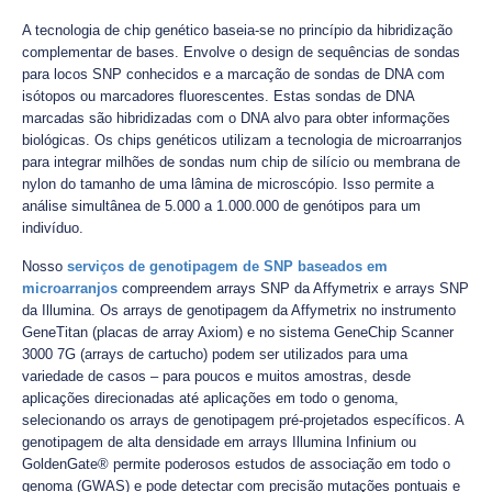
A tecnologia de chip genético baseia-se no princípio da hibridização
complementar de bases. Envolve o design de sequências de sondas
para locos SNP conhecidos e a marcação de sondas de DNA com
isótopos ou marcadores fluorescentes. Estas sondas de DNA
marcadas são hibridizadas com o DNA alvo para obter informações
biológicas. Os chips genéticos utilizam a tecnologia de microarranjos
para integrar milhões de sondas num chip de silício ou membrana de
nylon do tamanho de uma lâmina de microscópio. Isso permite a
análise simultânea de 5.000 a 1.000.000 de genótipos para um
indivíduo.
Nosso
serviços de genotipagem de SNP baseados em
microarranjos
compreendem arrays SNP da Affymetrix e arrays SNP
da Illumina. Os arrays de genotipagem da Affymetrix no instrumento
GeneTitan (placas de array Axiom) e no sistema GeneChip Scanner
3000 7G (arrays de cartucho) podem ser utilizados para uma
variedade de casos – para poucos e muitos amostras, desde
aplicações direcionadas até aplicações em todo o genoma,
selecionando os arrays de genotipagem pré-projetados específicos. A
genotipagem de alta densidade em arrays Illumina Infinium ou
GoldenGate® permite poderosos estudos de associação em todo o
genoma (GWAS) e pode detectar com precisão mutações pontuais e