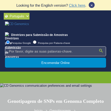
×
Looking for the English version?
Click here
.
Diretrizes para Submissão de Amostras
Pesquisa Google
Pesquisa por Palavra-chave
Encomendar Online
Genotipagem de SNPs em Genoma Completo
Início
Genotipagem