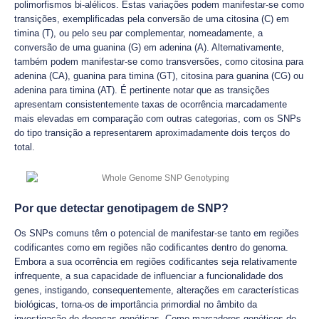
polimorfismos bi-alélicos. Estas variações podem manifestar-se como
transições, exemplificadas pela conversão de uma citosina (C) em
timina (T), ou pelo seu par complementar, nomeadamente, a
conversão de uma guanina (G) em adenina (A). Alternativamente,
também podem manifestar-se como transversões, como citosina para
adenina (CA), guanina para timina (GT), citosina para guanina (CG) ou
adenina para timina (AT). É pertinente notar que as transições
apresentam consistentemente taxas de ocorrência marcadamente
mais elevadas em comparação com outras categorias, com os SNPs
do tipo transição a representarem aproximadamente dois terços do
total.
Por que detectar genotipagem de SNP?
Os SNPs comuns têm o potencial de manifestar-se tanto em regiões
codificantes como em regiões não codificantes dentro do genoma.
Embora a sua ocorrência em regiões codificantes seja relativamente
infrequente, a sua capacidade de influenciar a funcionalidade dos
genes, instigando, consequentemente, alterações em características
biológicas, torna-os de importância primordial no âmbito da
investigação de doenças genéticas. Como marcadores genéticos de