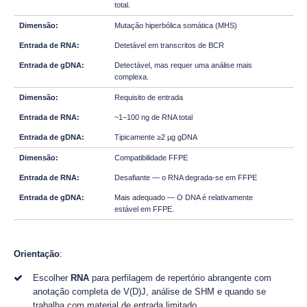
total.
Mutação hiperbólica somática (MHS)
Detetável em transcritos de BCR
Detectável, mas requer uma análise mais
complexa.
Requisito de entrada
~1–100 ng de RNA total
Tipicamente ≥2 µg gDNA
Compatibilidade FFPE
Desafiante — o RNA degrada-se em FFPE
Mais adequado — O DNA é relativamente
estável em FFPE.
Orientação
:
Escolher
RNA
para perfilagem de repertório abrangente com
anotação completa de V(D)J, análise de SHM e quando se
trabalha com material de entrada limitado.