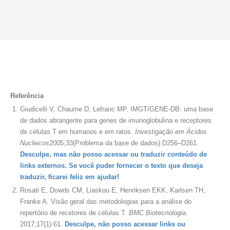
Referência
Giudicelli V, Chaume D, Lefranc MP. IMGT/GENE-DB: uma base
de dados abrangente para genes de imunoglobulina e receptores
de células T em humanos e em ratos.
Investigação em Ácidos
Nucleicos
2005;33(Problema da base de dados):D256–D261.
Desculpe, mas não posso acessar ou traduzir conteúdo de
links externos. Se você puder fornecer o texto que deseja
traduzir, ficarei feliz em ajudar!
Rosati E, Dowds CM, Liaskou E, Henriksen EKK, Karlsen TH,
Franke A. Visão geral das metodologias para a análise do
repertório de recetores de células T.
BMC Biotecnologia
.
2017;17(1):61.
Desculpe, não posso acessar links ou