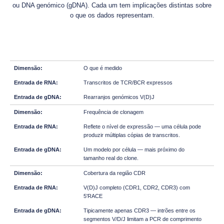
ou DNA genómico (gDNA). Cada um tem implicações distintas sobre
o que os dados representam.
O que é medido
Transcritos de TCR/BCR expressos
Rearranjos genómicos V(D)J
Frequência de clonagem
Reflete o nível de expressão — uma célula pode
produzir múltiplas cópias de transcritos.
Um modelo por célula — mais próximo do
tamanho real do clone.
Cobertura da região CDR
V(D)J completo (CDR1, CDR2, CDR3) com
5'RACE
Tipicamente apenas CDR3 — intrões entre os
segmentos V/D/J limitam a PCR de comprimento