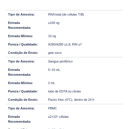
RNA total (de células T/B)
≥100 ng
10 ng
A260/A280 ≥1,8, RIN ≥7
gelo seco
Sangue periférico
5–10 mL
2 mL
tubo de EDTA ou citrato
Packs frios (4°C), dentro de 24 h
PBMC
≥2×10⁵ células