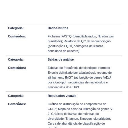
Dados brutos
Ficheiros FASTQ (demultiplexados, filtrados por
qualidade); Relatório de QC de sequenciação
(pontuações Q30, contagens de leituras,
densidade de clusters)
Saídas de análise
Tabelas de frequência de clonótipos (formato
Excel e delimitado por tabulações); resumo de
alinhamento IMGT (atribuição de genes V/D/J
por clonótipo); sequências de nucleótidos e
aminoácidos do CDR3.
Resultados visuais
Gráfico de distribuição do comprimento do
CDR3; Mapa de calor da utilização de genes V-
J; Gráficos de barras de métricas de
diversidade (Shannon, Simpson, clonalidade);
Curva de abundância de classificação de