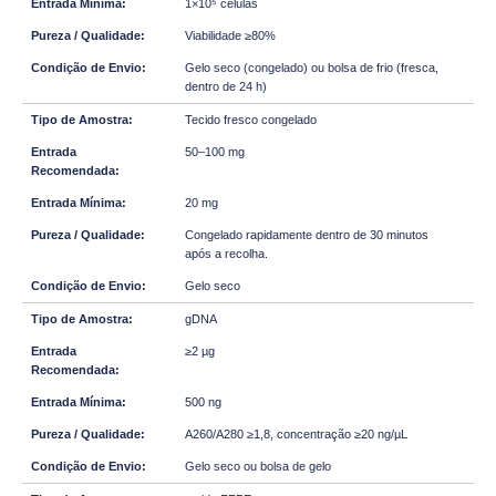
1×10⁵ células
Viabilidade ≥80%
Gelo seco (congelado) ou bolsa de frio (fresca,
dentro de 24 h)
Tecido fresco congelado
50–100 mg
20 mg
Congelado rapidamente dentro de 30 minutos
após a recolha.
Gelo seco
gDNA
≥2 µg
500 ng
A260/A280 ≥1,8, concentração ≥20 ng/µL
Gelo seco ou bolsa de gelo