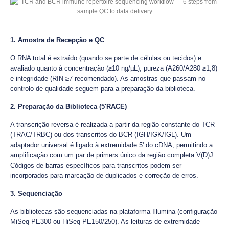
1. Amostra de Recepção e QC
O RNA total é extraído (quando se parte de células ou tecidos) e
avaliado quanto à concentração (≥10 ng/µL), pureza (A260/A280 ≥1,8)
e integridade (RIN ≥7 recomendado). As amostras que passam no
controlo de qualidade seguem para a preparação da biblioteca.
2. Preparação da Biblioteca (5'RACE)
A transcrição reversa é realizada a partir da região constante do TCR
(TRAC/TRBC) ou dos transcritos do BCR (IGH/IGK/IGL). Um
adaptador universal é ligado à extremidade 5' do cDNA, permitindo a
amplificação com um par de primers único da região completa V(D)J.
Códigos de barras específicos para transcritos podem ser
incorporados para marcação de duplicados e correção de erros.
3. Sequenciação
As bibliotecas são sequenciadas na plataforma Illumina (configuração
MiSeq PE300 ou HiSeq PE150/250). As leituras de extremidade