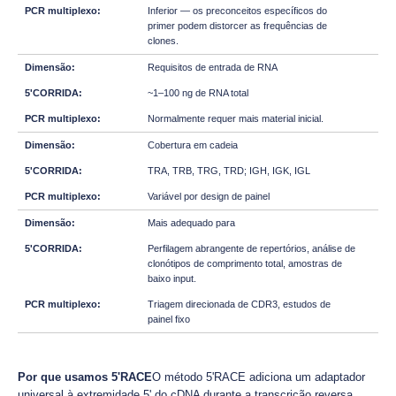
Inferior — os preconceitos específicos do
primer podem distorcer as frequências de
clones.
Requisitos de entrada de RNA
~1–100 ng de RNA total
Normalmente requer mais material inicial.
Cobertura em cadeia
TRA, TRB, TRG, TRD; IGH, IGK, IGL
Variável por design de painel
Mais adequado para
Perfilagem abrangente de repertórios, análise de
clonótipos de comprimento total, amostras de
baixo input.
Triagem direcionada de CDR3, estudos de
painel fixo
Por que usamos 5'RACE
O método 5'RACE adiciona um adaptador
universal à extremidade 5' do cDNA durante a transcrição reversa,