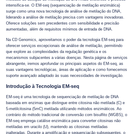
intensifica-se. O EM-seq (sequenciação de metilação enzimática)
surge como uma nova tecnologia de análise de metilação do DNA,
liderando a análise de metilação precisa com vantagens inovadoras.
Oferece soluções sem precedentes com sensibilidade e precisão
aumentadas, além de requisitos mínimos de entrada de DNA.
Na CD Genomics, aproveitamos o poder da tecnologia EM-seq para
oferecer serviços excepcionais de análise de metilação, permitindo
que explore as complexidades da regulação genética e os
mecanismos subjacentes a várias doenças. Nesta página de serviços
abrangente, iremos aprofundar os principais aspetos do EM-seq, as
suas vantagens tecnológicas, áreas de aplicação e como fornecemos
suporte avançado adaptado às suas necessidades de investigação.
Introdução à Tecnologia EM-seq
EM-seq é uma tecnologia de sequenciação de metilação de DNA
baseada em enzimas que distingue entre citosina não metilada (C) e
5-metilcitosina (5mC) metilada utilizando métodos enzimáticos. Ao
contrário do método tradicional de conversão com bisulfito (WGBS), o
EM-seq emprega catálise enzimática para converter citosinas não
metiladas em uracilo (U), mantendo as citosinas metiladas
inalteradas. Durante a amplificação e sequenciação subsequentes, o