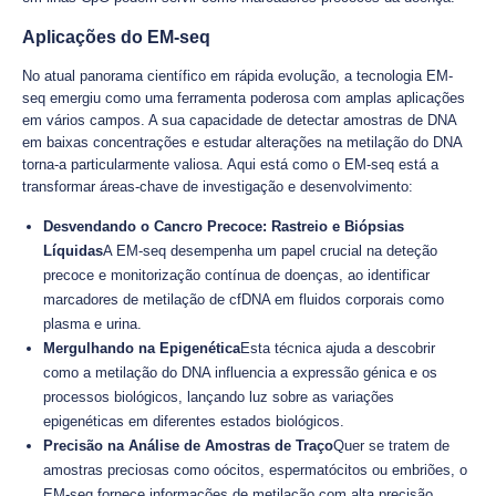
Aplicações do EM-seq
No atual panorama científico em rápida evolução, a tecnologia EM-
seq emergiu como uma ferramenta poderosa com amplas aplicações
em vários campos. A sua capacidade de detectar amostras de DNA
em baixas concentrações e estudar alterações na metilação do DNA
torna-a particularmente valiosa. Aqui está como o EM-seq está a
transformar áreas-chave de investigação e desenvolvimento:
Desvendando o Cancro Precoce: Rastreio e Biópsias
Líquidas
A EM-seq desempenha um papel crucial na deteção
precoce e monitorização contínua de doenças, ao identificar
marcadores de metilação de cfDNA em fluidos corporais como
plasma e urina.
Mergulhando na Epigenética
Esta técnica ajuda a descobrir
como a metilação do DNA influencia a expressão génica e os
processos biológicos, lançando luz sobre as variações
epigenéticas em diferentes estados biológicos.
Precisão na Análise de Amostras de Traço
Quer se tratem de
amostras preciosas como oócitos, espermatócitos ou embriões, o
EM-seq fornece informações de metilação com alta precisão,