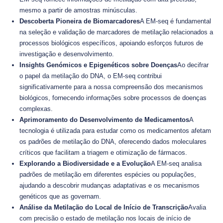
mesmo a partir de amostras minúsculas.
Descoberta Pioneira de Biomarcadores
A EM-seq é fundamental
na seleção e validação de marcadores de metilação relacionados a
processos biológicos específicos, apoiando esforços futuros de
investigação e desenvolvimento.
Insights Genómicos e Epigenéticos sobre Doenças
Ao decifrar
o papel da metilação do DNA, o EM-seq contribui
significativamente para a nossa compreensão dos mecanismos
biológicos, fornecendo informações sobre processos de doenças
complexas.
Aprimoramento do Desenvolvimento de Medicamentos
A
tecnologia é utilizada para estudar como os medicamentos afetam
os padrões de metilação do DNA, oferecendo dados moleculares
críticos que facilitam a triagem e otimização de fármacos.
Explorando a Biodiversidade e a Evolução
A EM-seq analisa
padrões de metilação em diferentes espécies ou populações,
ajudando a descobrir mudanças adaptativas e os mecanismos
genéticos que as governam.
Análise da Metilação do Local de Início de Transcrição
Avalia
com precisão o estado de metilação nos locais de início de