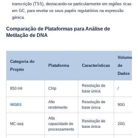
transcrição (TSS), destacando-se particularmente em regiões ricas
em GC, para revelar os seus papéis regulatórios na expressão
génica.
Comparação de Plataformas para Análise de
Metilação de DNA
Volume
Categoria do
Plataforma
Características
de
Projeto
Dados
Resolução de
850 mil
Chip
/
base única
Alto
Resolução de
WGBS
90G
rendimento
base única
Alta
Resolução de
MC-seq
capacidade de
20G
base única
processamento