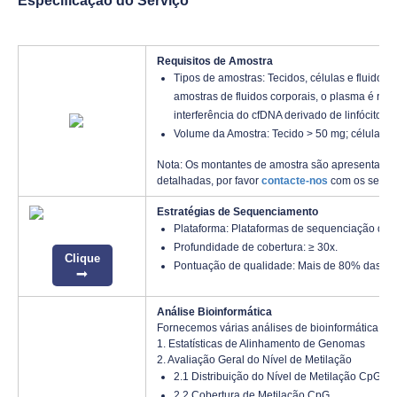
Especificação do Serviço
Requisitos de Amostra
Tipos de amostras: Tecidos, células e fluidos 
amostras de fluidos corporais, o plasma é re
interferência do cfDNA derivado de linfócitos.
Volume da Amostra: Tecido > 50 mg; células >
Nota: Os montantes de amostra são apresentados
detalhadas, por favor
contacte-nos
com os seus p
Estratégias de Sequenciamento
Plataforma: Plataformas de sequenciação de a
Profundidade de cobertura: ≥ 30x.
Clique
Pontuação de qualidade: Mais de 80% das b
Análise Bioinformática
Fornecemos várias análises de bioinformática pe
1. Estatísticas de Alinhamento de Genomas
2. Avaliação Geral do Nível de Metilação
2.1 Distribuição do Nível de Metilação CpG
2.2 Cobertura de Metilação CpG