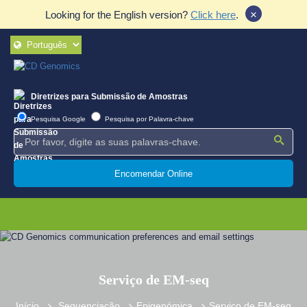
×
Looking for the English version?
Click here
.
Diretrizes para Submissão de Amostras
Pesquisa Google
Pesquisa por Palavra-chave
Encomendar Online
Serviço de EM-seq
Início
Sequenciação
Epigenómica
Serviço de EM-seq