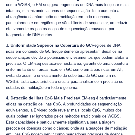
com o WGBS, o EM-seq gera fragmentos de DNA mais longos e mais
intactos, minimizando lacunas de sequenciação. Isso aumenta a
abrangência da informação de metilação em todo o genoma,
particularmente em regiões que são difíceis de sequenciar, ao reduzir
efetivamente os pontos cegos de sequenciação causados por
fragmentos de DNA curtos.
3. Uniformidade Superior na Cobertura do GC
Regiões de DNA
ricas em conteúdo de GC frequentemente apresentam desafios na
sequenciação devido a potenciais enviesamentos que podem afetar a
precisão. O EM-seq destaca-se nesta área, garantindo uma cobertura
uniforme tanto em áreas ricas em GC como em áreas ricas em AT,
evitando assim o enviesamento de cobertura de GC comum no
WGBS. Esta característica é crucial para analisar com precisão os
estados de metilação em todo o genoma.
4. Detecção de Ilhas CpG Mais Precisa
A EM-seq é particularmente
eficaz na deteção de ilhas CpG. A profundidades de sequenciação
equivalentes, a EM-seq pode revelar mais locais CpG, muitos dos
quais podem ser ignorados pelos métodos tradicionais de WGBS.
Esta capacidade é particularmente significativa para a triagem
precoce de doenças como o câncer, onde as alterações de metilação
em ilhas CpG podem servir como marcadores precoces da doença.