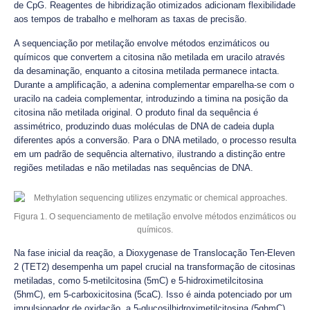
de CpG. Reagentes de hibridização otimizados adicionam flexibilidade
aos tempos de trabalho e melhoram as taxas de precisão.
A sequenciação por metilação envolve métodos enzimáticos ou
químicos que convertem a citosina não metilada em uracilo através
da desaminação, enquanto a citosina metilada permanece intacta.
Durante a amplificação, a adenina complementar emparelha-se com o
uracilo na cadeia complementar, introduzindo a timina na posição da
citosina não metilada original. O produto final da sequência é
assimétrico, produzindo duas moléculas de DNA de cadeia dupla
diferentes após a conversão. Para o DNA metilado, o processo resulta
em um padrão de sequência alternativo, ilustrando a distinção entre
regiões metiladas e não metiladas nas sequências de DNA.
Figura 1. O sequenciamento de metilação envolve métodos enzimáticos ou
químicos.
Na fase inicial da reação, a Dioxygenase de Translocação Ten-Eleven
2 (TET2) desempenha um papel crucial na transformação de citosinas
metiladas, como 5-metilcitosina (5mC) e 5-hidroximetilcitosina
(5hmC), em 5-carboxicitosina (5caC). Isso é ainda potenciado por um
impulsionador de oxidação, a 5-glucosilhidroximetilcitosina (5ghmC).