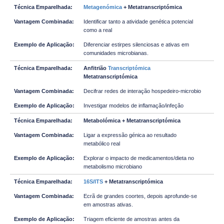
Metagenómica
+ Metatranscriptómica
Identificar tanto a atividade genética potencial
como a real
Diferenciar estirpes silenciosas e ativas em
comunidades microbianas.
Anfitrião
Transcriptómica
Metatranscriptómica
Decifrar redes de interação hospedeiro-microbio
Investigar modelos de inflamação/infeção
Metabolómica + Metatranscriptómica
Ligar a expressão génica ao resultado
metabólico real
Explorar o impacto de medicamentos/dieta no
metabolismo microbiano
16S/ITS
+ Metatranscriptómica
Ecrã de grandes coortes, depois aprofunde-se
em amostras ativas.
Triagem eficiente de amostras antes da