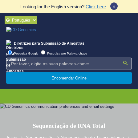
×
Looking for the English version?
Click here
.
Diretrizes para Submissão de Amostras
Pesquisa Google
Pesquisa por Palavra-chave
Encomendar Online
Sequenciação de RNA Total
Início
Sequenciação
Sequenciação do Transcriptoma