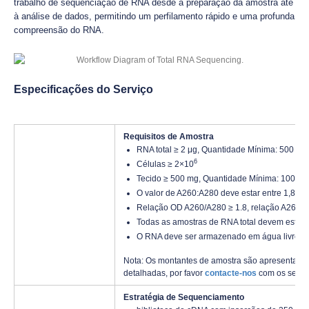
trabalho de sequenciação de RNA desde a preparação da amostra até
à análise de dados, permitindo um perfilamento rápido e uma profunda
compreensão do RNA.
Especificações do Serviço
Requisitos de Amostra
RNA total ≥ 2 μg, Quantidade Mínima: 500 ng
6
Células ≥ 2×10
Tecido ≥ 500 mg, Quantidade Mínima: 100 mg
O valor de A260:A280 deve estar entre 1,8 e 2
Relação OD A260/A280 ≥ 1.8, relação A260/23
Todas as amostras de RNA total devem estar 
O RNA deve ser armazenado em água livre de
Nota: Os montantes de amostra são apresentados
detalhadas, por favor
contacte-nos
com os seus 
Estratégia de Sequenciamento