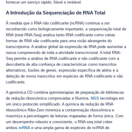
fornecer um serviço rápido, fiável e rentável.
A Introdução da Sequenciação de RNA Total
À medida que o RNA não codificante (ncRNA) continua a ser
reconhecido como biologicamente importante, a sequenciação total de
RNA (total RNA-Seq) analisa tanto RNA codificante como várias
formas de RNA não codificante para uma visão abrangente do
transcriptoma. A análise global da expressão de RNA pode aumentar a
nossa compreensão de toda a atividade transcricional. A total RNA-
Seq permite a análise de RNA codificante e não codificante com a
descoberta de alta confiança de características como transcritos
alternativos, fusões de genes, expressão específica de alelos e a
deteção de novos transcritos em espécies de RNA codificante e não
codificante.
A genómica CD combina quimioterapias de preparação de bibliotecas
de redução ribossómica comprovadas e Illumina.
NGS
tecnologia em
um único protocolo simplificado. A química de redução de RNA
ribossômico Ribo-Zero minimiza a contaminação ribossômica e
maximiza a percentagem de leituras mapeadas de forma única. Com
um desempenho robusto e consistente, o RNA-seq total cobre
ambos
mRNA
e uma ampla gama de espécies de ncRNA de