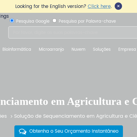
×
Looking for the English version?
Click here
.
Pesquisa Google
Pesquisa por Palavra-chave
Bioinformática
Microarranjo
Nuvem
Soluções
Empresa
nciamento em Agricultura e 
ões
Solução de Sequenciamento em Agricultura e Ciê
Obtenha o Seu Orçamento Instantâneo