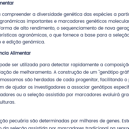
imentar
 compreender a diversidade genética das espécies a partir
s agronómicas importantes e marcadores genéticos molecula
orma de alto rendimento, o sequenciamento de nova geraç
erísticas agronómicas, o que fornece a base para a seleç
o e edição genómica.
ncia Alimentar
ode ser utilizada para detectar rapidamente a composição
ação de melhoramento. A construção de um "genótipo gráfi
ossomos são herdadas de cada progenitor, facilitando o 
 de ajudar os investigadores a associar genótipos específ
adores ou a seleção assistida por marcadores evoluirá gr
lturas.
ução pecuária são determinadas por milhares de genes. Est
ação da seleção assistida por marcadores tradicional na rep