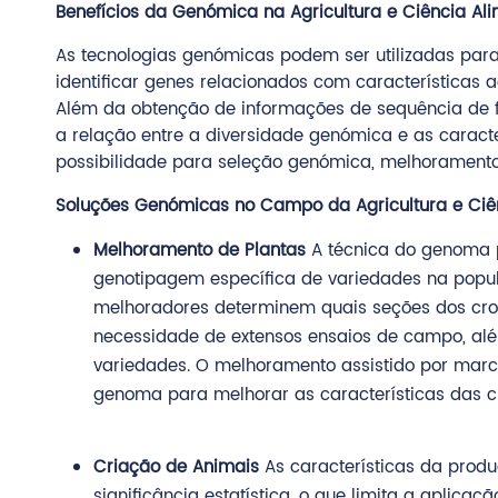
Benefícios da Genómica na Agricultura e Ciência Al
As tecnologias genómicas podem ser utilizadas para
identificar genes relacionados com característica
Além da obtenção de informações de sequência de f
a relação entre a diversidade genómica e as caract
possibilidade para seleção genómica, melhorament
Soluções Genómicas no Campo da Agricultura e Ciê
Melhoramento de Plantas
A técnica do genoma p
genotipagem específica de variedades na popul
melhoradores determinem quais seções dos crom
necessidade de extensos ensaios de campo, além
variedades. O melhoramento assistido por marc
genoma para melhorar as características das cu
Criação de Animais
As características da prod
significância estatística, o que limita a aplic