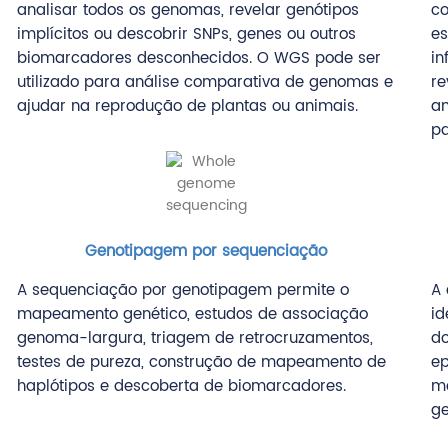
analisar todos os genomas, revelar genótipos
co
implícitos ou descobrir SNPs, genes ou outros
es
biomarcadores desconhecidos. O WGS pode ser
in
utilizado para análise comparativa de genomas e
r
ajudar na reprodução de plantas ou animais.
an
pa
Genotipagem por sequenciação
A sequenciação por genotipagem permite o
A 
mapeamento genético, estudos de associação
id
genoma-largura, triagem de retrocruzamentos,
d
testes de pureza, construção de mapeamento de
ep
haplótipos e descoberta de biomarcadores.
mo
g