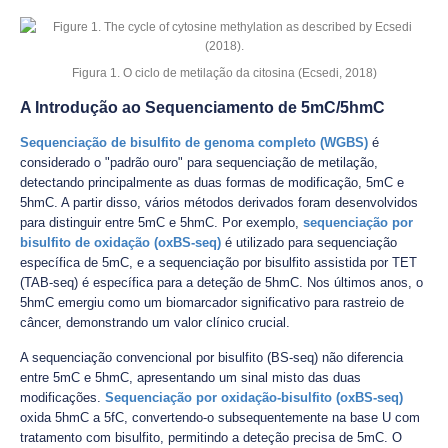
Figura 1. O ciclo de metilação da citosina (Ecsedi, 2018)
A Introdução ao Sequenciamento de 5mC/5hmC
Sequenciação de bisulfito de genoma completo (WGBS)
é
considerado o "padrão ouro" para sequenciação de metilação,
detectando principalmente as duas formas de modificação, 5mC e
5hmC. A partir disso, vários métodos derivados foram desenvolvidos
para distinguir entre 5mC e 5hmC. Por exemplo,
sequenciação por
bisulfito de oxidação (oxBS-seq)
é utilizado para sequenciação
específica de 5mC, e a sequenciação por bisulfito assistida por TET
(TAB-seq) é específica para a deteção de 5hmC. Nos últimos anos, o
5hmC emergiu como um biomarcador significativo para rastreio de
câncer, demonstrando um valor clínico crucial.
A sequenciação convencional por bisulfito (BS-seq) não diferencia
entre 5mC e 5hmC, apresentando um sinal misto das duas
modificações.
Sequenciação por oxidação-bisulfito (oxBS-seq)
oxida 5hmC a 5fC, convertendo-o subsequentemente na base U com
tratamento com bisulfito, permitindo a deteção precisa de 5mC. O