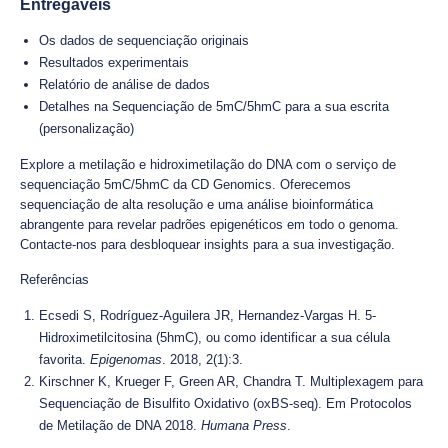
Entregáveis
Os dados de sequenciação originais
Resultados experimentais
Relatório de análise de dados
Detalhes na Sequenciação de 5mC/5hmC para a sua escrita
(personalização)
Explore a metilação e hidroximetilação do DNA com o serviço de
sequenciação 5mC/5hmC da CD Genomics. Oferecemos
sequenciação de alta resolução e uma análise bioinformática
abrangente para revelar padrões epigenéticos em todo o genoma.
Contacte-nos para desbloquear insights para a sua investigação.
Referências
Ecsedi S, Rodríguez-Aguilera JR, Hernandez-Vargas H. 5-
Hidroximetilcitosina (5hmC), ou como identificar a sua célula
favorita.
Epigenomas
. 2018, 2(1):3.
Kirschner K, Krueger F, Green AR, Chandra T. Multiplexagem para
Sequenciação de Bisulfito Oxidativo (oxBS-seq). Em Protocolos
de Metilação de DNA 2018.
Humana Press
.