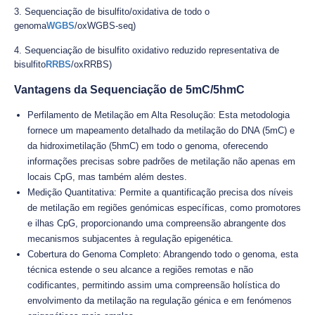
3. Sequenciação de bisulfito/oxidativa de todo o
genoma
WGBS
/oxWGBS-seq)
4. Sequenciação de bisulfito oxidativo reduzido representativa de
bisulfito
RRBS
/oxRRBS)
Vantagens da Sequenciação de 5mC/5hmC
Perfilamento de Metilação em Alta Resolução: Esta metodologia
fornece um mapeamento detalhado da metilação do DNA (5mC) e
da hidroximetilação (5hmC) em todo o genoma, oferecendo
informações precisas sobre padrões de metilação não apenas em
locais CpG, mas também além destes.
Medição Quantitativa: Permite a quantificação precisa dos níveis
de metilação em regiões genómicas específicas, como promotores
e ilhas CpG, proporcionando uma compreensão abrangente dos
mecanismos subjacentes à regulação epigenética.
Cobertura do Genoma Completo: Abrangendo todo o genoma, esta
técnica estende o seu alcance a regiões remotas e não
codificantes, permitindo assim uma compreensão holística do
envolvimento da metilação na regulação génica e em fenómenos