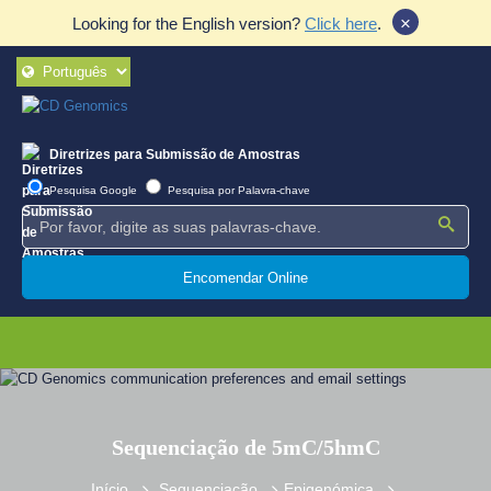
×
Looking for the English version?
Click here
.
Diretrizes para Submissão de Amostras
Pesquisa Google
Pesquisa por Palavra-chave
Encomendar Online
Sequenciação de 5mC/5hmC
Início
Sequenciação
Epigenómica