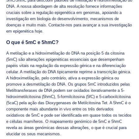
5mC/5hmC para descobrir padrões de metilação e hidroximetilação do
DNA. A nossa abordagem de alta resolução fornece informações
cruciais sobre a regulação epigenética em genomas, apoiando a
investigação em biologia do desenvolvimento, mecanismos de
doenças e muito mais. Contacte-nos para avançar a sua investigação
em epigenética hoje.
O que é 5mC e 5hmC?
A metilação e a hidroximetilação do DNA na posição 5 da citosina
(5mC) são alterações epigenéticas essenciais que desempenham
papéis vitais na regulação da expressão génica e na diferenciação
celular. A metilação do DNA tipicamente reprime a transcrição génica.
A hidroximetilação, pelo contrário, ativa a expressão génica ou
promove a desmetilação do DNA. Os grupos 5mC introduzidos pelas
Metiltransferases de DNA podem ser oxidados iterativamente a 5-
hidroximetilcitosina (5hmC), 5-formilcitosina (5fC) e 5-carboxilcitosina
(5caC) pela ação das Dioxygenases de Metilcitosina Tet. A 5hmC é o
componente mais abundante in vivo entre os três derivados
oxidativos de 5mC e pode ser identificada em quase todos os tecidos
e células mamíferos. O mapeamento genómico de 5mC e 5hmC
revela as áreas genómicas dessas alterações, o que é crucial para
elucidar os seus mecanismos.