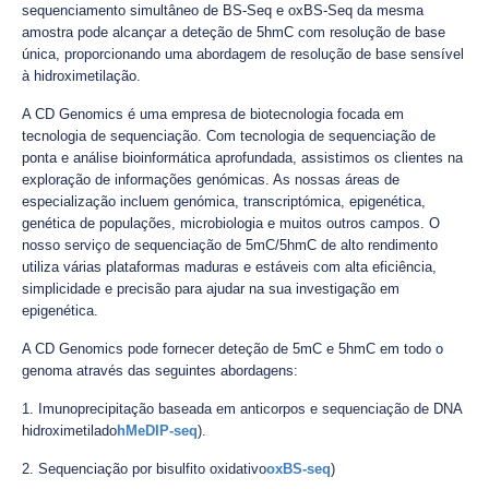
sequenciamento simultâneo de BS-Seq e oxBS-Seq da mesma
amostra pode alcançar a deteção de 5hmC com resolução de base
única, proporcionando uma abordagem de resolução de base sensível
à hidroximetilação.
A CD Genomics é uma empresa de biotecnologia focada em
tecnologia de sequenciação. Com tecnologia de sequenciação de
ponta e análise bioinformática aprofundada, assistimos os clientes na
exploração de informações genómicas. As nossas áreas de
especialização incluem genómica, transcriptómica, epigenética,
genética de populações, microbiologia e muitos outros campos. O
nosso serviço de sequenciação de 5mC/5hmC de alto rendimento
utiliza várias plataformas maduras e estáveis com alta eficiência,
simplicidade e precisão para ajudar na sua investigação em
epigenética.
A CD Genomics pode fornecer deteção de 5mC e 5hmC em todo o
genoma através das seguintes abordagens:
1. Imunoprecipitação baseada em anticorpos e sequenciação de DNA
hidroximetilado
hMeDIP-seq
).
2. Sequenciação por bisulfito oxidativo
oxBS-seq
)