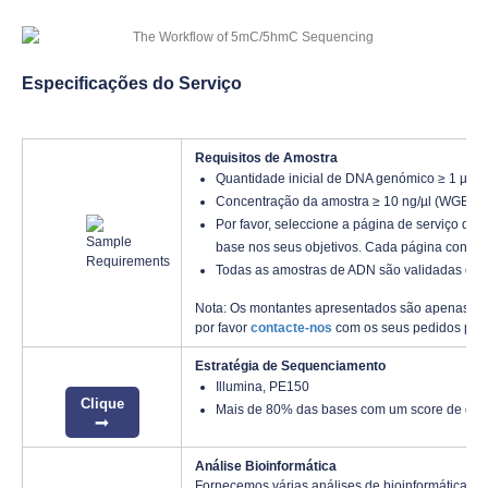
Especificações do Serviço
Requisitos de Amostra
Quantidade inicial de DNA genómico ≥ 1 µg
W
Concentração da amostra ≥ 10 ng/µl (WGBS);
Por favor, seleccione a página de serviço 
base nos seus objetivos. Cada página contém 
Todas as amostras de ADN são validadas qua
Nota: Os montantes apresentados são apenas par
por favor
contacte-nos
com os seus pedidos pers
Estratégia de Sequenciamento
Illumina, PE150
Clique
Mais de 80% das bases com um score de qua
Análise Bioinformática
Fornecemos várias análises de bioinformática pe