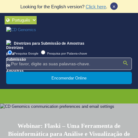
×
Looking for the English version?
Click here
.
Diretrizes para Submissão de Amostras
Pesquisa Google
Pesquisa por Palavra-chave
Encomendar Online
Webinar: Flaski – Uma Ferramenta de
Bioinformática para Análise e Visualização de