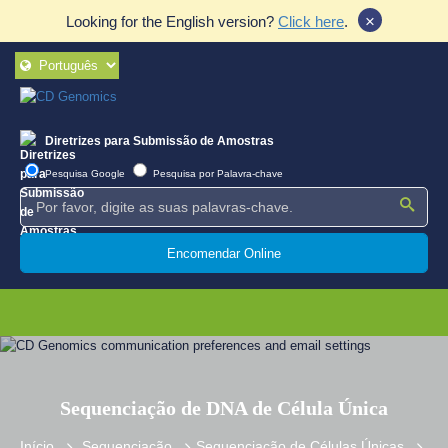
×
Looking for the English version?
Click here
.
Diretrizes para Submissão de Amostras
Pesquisa Google
Pesquisa por Palavra-chave
Encomendar Online
Sequenciação de DNA de Célula Única
Início
Sequenciação
Sequenciação de Células Únicas