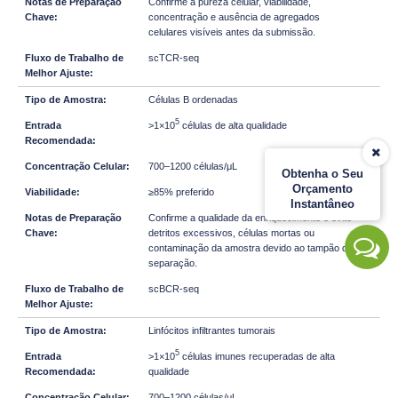
Confirme a pureza celular, viabilidade,
concentração e ausência de agregados
celulares visíveis antes da submissão.
scTCR-seq
Células B ordenadas
5
>1×10
células de alta qualidade
700–1200 células/μL
Obtenha o Seu
Orçamento
≥85% preferido
Instantâneo
Confirme a qualidade da enriquecimento e evite
detritos excessivos, células mortas ou
contaminação da amostra devido ao tampão de
separação.
scBCR-seq
Linfócitos infiltrantes tumorais
5
>1×10
células imunes recuperadas de alta
qualidade
700–1200 células/μL