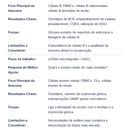
Células B, PBMCs, células B selecionadas,
células B derivadas de tecido
Clonótipos de BCR, emparelhamento de cadeias
pesadas/leves, CDR3, utilização de V(D)J
Útil para estudos de repertório de anticorpos e
linhagens de células B.
A abundância de células B e a qualidade da
amostra afetam a recuperação.
scRNA-seq integrado + V(D)J
Qual é o estado celular de cada clonótipo?
Células imunes mistas, PBMCs, TILs, células
imunes do tecido
Clonótipos, clusters de expressão génica,
sobreposições UMAP, genes marcadores
Liga a identidade do recetor com o fenótipo e a
expressão génica.
Necessidades de análise mais complexa e
interpretação de dados mais elevada.