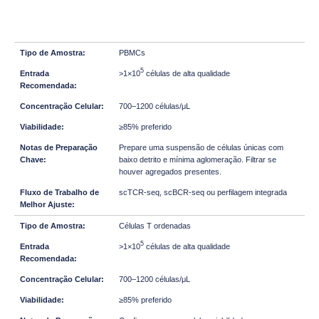
PBMCs
5
>1×10
células de alta qualidade
700–1200 células/μL
≥85% preferido
Prepare uma suspensão de células únicas com
baixo detrito e mínima aglomeração. Filtrar se
houver agregados presentes.
scTCR-seq, scBCR-seq ou perfilagem integrada
Células T ordenadas
5
>1×10
células de alta qualidade
700–1200 células/μL
≥85% preferido