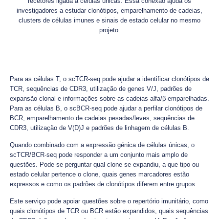
recetores ligada a células únicas. Essa conexão ajuda os
investigadores a estudar clonótipos, emparelhamento de cadeias,
clusters de células imunes e sinais de estado celular no mesmo
projeto.
Para as células T, o scTCR-seq pode ajudar a identificar clonótipos de
TCR, sequências de CDR3, utilização de genes V/J, padrões de
expansão clonal e informações sobre as cadeias alfa/β emparelhadas.
Para as células B, o scBCR-seq pode ajudar a perfilar clonótipos de
BCR, emparelhamento de cadeias pesadas/leves, sequências de
CDR3, utilização de V(D)J e padrões de linhagem de células B.
Quando combinado com a expressão génica de células únicas, o
scTCR/BCR-seq pode responder a um conjunto mais amplo de
questões. Pode-se perguntar qual clone se expandiu, a que tipo ou
estado celular pertence o clone, quais genes marcadores estão
expressos e como os padrões de clonótipos diferem entre grupos.
Este serviço pode apoiar questões sobre o repertório imunitário, como
quais clonótipos de TCR ou BCR estão expandidos, quais sequências