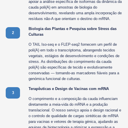
apoiar a análise específica de isoformas da dinâmica da
cauda poli(A) em amostras de biologia do
desenvolvimento, revelando uma ampla incorporação de
resíduos não-A que orientam o destino do mRNA.
Biologia das Plantas e Pesquisa sobre Stress das
2
Culturas
O TAIL Iso-seq e o FLEP-seq2 fornecem um perfil de
poli(A) em todo o transcriptoma, abrangendo tecidos
vegetais, estágios de desenvolvimento e condições de
stress. As distribuições do comprimento da cauda
poli(A) são específicas de tecido e evolutivamente
conservadas — tornando-as marcadores fiáveis para a
genómica funcional de culturas.
Terapêuticas e Design de Vacinas com mRNA
3
O comprimento e a composição da cauda influenciam
diretamente a meia-vida do mRNA e a produção
translacional. O nosso serviço apoia o design racional e
o controlo de qualidade de cargas sintéticas de mRNA
para vacinas e vetores de terapia génica, ajudando as
equipas de biotecnologia a otimizar a expressão e a