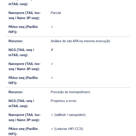
Parcial
✓
Análise de site APA na mesma execução
✗
✓
✓
Precisão do homopolímero
Propenso a erros
✓ (tailfindr / nanopolish)
✓ (Leituras HiFi CCS)