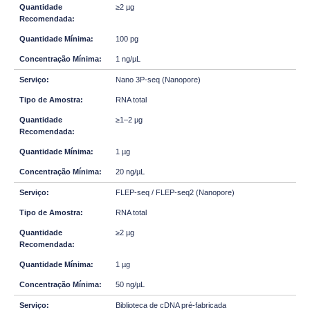
≥2 µg
100 pg
1 ng/µL
Nano 3P-seq (Nanopore)
RNA total
≥1–2 µg
1 µg
20 ng/µL
FLEP-seq / FLEP-seq2 (Nanopore)
RNA total
≥2 µg
1 µg
50 ng/µL
Biblioteca de cDNA pré-fabricada