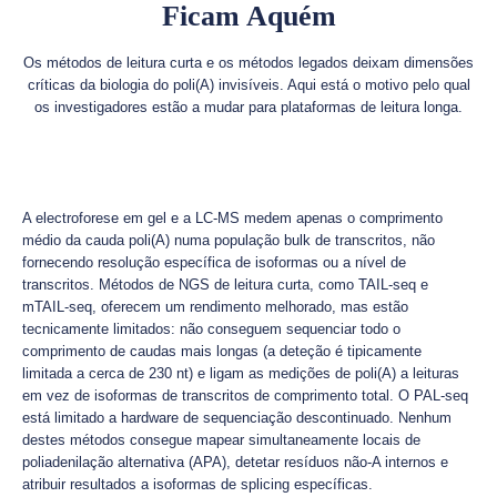
Ficam Aquém
Os métodos de leitura curta e os métodos legados deixam dimensões
críticas da biologia do poli(A) invisíveis. Aqui está o motivo pelo qual
os investigadores estão a mudar para plataformas de leitura longa.
A electroforese em gel e a LC-MS medem apenas o comprimento
médio da cauda poli(A) numa população bulk de transcritos, não
fornecendo resolução específica de isoformas ou a nível de
transcritos. Métodos de NGS de leitura curta, como TAIL-seq e
mTAIL-seq, oferecem um rendimento melhorado, mas estão
tecnicamente limitados: não conseguem sequenciar todo o
comprimento de caudas mais longas (a deteção é tipicamente
limitada a cerca de 230 nt) e ligam as medições de poli(A) a leituras
em vez de isoformas de transcritos de comprimento total. O PAL-seq
está limitado a hardware de sequenciação descontinuado. Nenhum
destes métodos consegue mapear simultaneamente locais de
poliadenilação alternativa (APA), detetar resíduos não-A internos e
atribuir resultados a isoformas de splicing específicas.