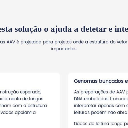
sta solução o ajuda a detetar e int
ras AAV é projetada para projetos onde a estrutura do ve
importantes.
Genomas truncados e 
nstrução esperado,
As preparações de AAV 
nciamento de longas
DNA embaladas truncadas
linham com a estrutura
interpretar apenas com e
ervados apoiam a
leituras podem não abran
Dados de leitura longa p