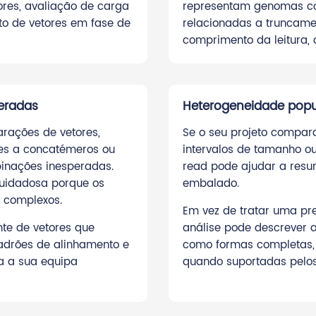
ores, avaliação de carga
representam genomas co
to de vetores em fase de
relacionadas a truncame
comprimento da leitura, 
peradas
Heterogeneidade popul
rações de vetores,
Se o seu projeto compara
tes a concatémeros ou
intervalos de tamanho o
inações inesperadas.
read pode ajudar a res
cuidadosa porque os
embalado.
r complexos.
Em vez de tratar uma p
te de vetores que
análise pode descrever a
padrões de alinhamento e
como formas completas, p
a a sua equipa
quando suportadas pelo