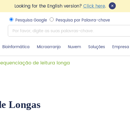
×
Looking for the English version?
Click here
.
Pesquisa Google
Pesquisa por Palavra-chave
Bioinformática
Microarranjo
Nuvem
Soluções
Empresa
quenciação de leitura longa
de Longas