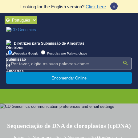
×
Looking for the English version?
Click here
.
Diretrizes para Submissão de Amostras
Pesquisa Google
Pesquisa por Palavra-chave
Encomendar Online
Sequenciação de DNA de cloroplastos (cpDNA)
Início
Sequenciação
Sequenciação Genómica