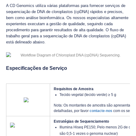
A CD Genomics utiliza várias plataformas para fornecer serviços de
sequenciação de DNA de cloroplastos (cpDNA) rápidos e precisos,
bem como análise bioinformática. Os nossos especialistas altamente
experientes executam a gestão de qualidade, seguindo cada
procedimento para garantir resultados de alta qualidade. O fluxo de
trabalho geral para a sequenciação de DNA de cloroplastos (cpDNA)
está delineado abaixo.
Especificações de Serviço
Requisitos de Amostra
Tecido vegetal (tecido verde) ≥ 5 g
Nota: Os montantes de amostra são apresentados
detalhadas, por favor
contacte-nos
com os seus p
Estratégias de Sequenciamento
Illumina Hiseq PE150; Pelo menos 2G de dad
são 0,5-1 vezes o genoma nuclear)