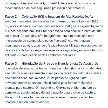
prosseguir. Um relatório de QC pré-biblioteca é emitido com uma
recomendação de prosseguir/não prosseguir por amostra.
Passo 2 — Coloração H&E e Imagem de Alta Resolução:
As
secções montadas são coradas com Hematoxilina e Eosina (H&E)
ou, opcionalmente, com imunofluorescência (IF) se a segmentação de
núcleos baseada em DAPI for necessária para análise a nível de sub-
bin celular. As secções são fotografadas em alta resolução num
microscópio de campo claro ou de fluorescência. As imagens
resultantes são utilizadas pelo Space Ranger HD para registo preciso
de códigos de barras espaciais e — se a segmentação de núcleos for
aplicada — para definição dos contornos celulares.
Passo 3 — Hibridação de Probes e Transferência CytAssist:
Os
conjuntos de sondas de transcritoma completo (humanos ou de rato)
são hibridizados diretamente à secção de tecido no vidro. As sondas
não hibridizadas são lavadas, e um passo de ligação junta
covalentemente as sondas hibridizadas para formar moléculas
prontas para captura. O instrumento CytAssist então transfere os
complexos sonda-análise do vidro padrão para o slide de captura
Visium HD com alta precisão espacial — um passo que também
imagina o tecido para co-registo.