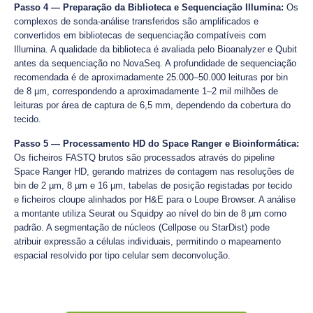
Passo 4 — Preparação da Biblioteca e Sequenciação Illumina:
Os
complexos de sonda-análise transferidos são amplificados e
convertidos em bibliotecas de sequenciação compatíveis com
Illumina. A qualidade da biblioteca é avaliada pelo Bioanalyzer e Qubit
antes da sequenciação no NovaSeq. A profundidade de sequenciação
recomendada é de aproximadamente 25.000–50.000 leituras por bin
de 8 µm, correspondendo a aproximadamente 1–2 mil milhões de
leituras por área de captura de 6,5 mm, dependendo da cobertura do
tecido.
Passo 5 — Processamento HD do Space Ranger e Bioinformática:
Os ficheiros FASTQ brutos são processados através do pipeline
Space Ranger HD, gerando matrizes de contagem nas resoluções de
bin de 2 µm, 8 µm e 16 µm, tabelas de posição registadas por tecido
e ficheiros cloupe alinhados por H&E para o Loupe Browser. A análise
a montante utiliza Seurat ou Squidpy ao nível do bin de 8 µm como
padrão. A segmentação de núcleos (Cellpose ou StarDist) pode
atribuir expressão a células individuais, permitindo o mapeamento
espacial resolvido por tipo celular sem deconvolução.