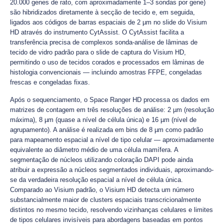
20.000 genes de rato, com aproximadamente 1–3 sondas por gene)
são hibridizados diretamente à secção de tecido e, em seguida,
ligados aos códigos de barras espaciais de 2 µm no slide do Visium
HD através do instrumento CytAssist. O CytAssist facilita a
transferência precisa de complexos sonda-análise de lâminas de
tecido de vidro padrão para o slide de captura do Visium HD,
permitindo o uso de tecidos corados e processados em lâminas de
histologia convencionais — incluindo amostras FFPE, congeladas
frescas e congeladas fixas.
Após o sequenciamento, o Space Ranger HD processa os dados em
matrizes de contagem em três resoluções de análise: 2 µm (resolução
máxima), 8 µm (quase a nível de célula única) e 16 µm (nível de
agrupamento). A análise é realizada em bins de 8 µm como padrão
para mapeamento espacial a nível de tipo celular — aproximadamente
equivalente ao diâmetro médio de uma célula mamífera. A
segmentação de núcleos utilizando coloração DAPI pode ainda
atribuir a expressão a núcleos segmentados individuais, aproximando-
se da verdadeira resolução espacial a nível de célula única.
Comparado ao Visium padrão, o Visium HD detecta um número
substancialmente maior de clusters espaciais transcricionalmente
distintos no mesmo tecido, resolvendo vizinhanças celulares e limites
de tipos celulares invisíveis para abordagens baseadas em pontos