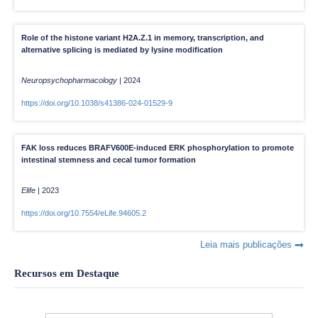
Role of the histone variant H2A.Z.1 in memory, transcription, and
alternative splicing is mediated by lysine modification
Neuropsychopharmacology
|
2024
https://doi.org/10.1038/s41386-024-01529-9
FAK loss reduces BRAFV600E-induced ERK phosphorylation to promote
intestinal stemness and cecal tumor formation
Elife
|
2023
https://doi.org/10.7554/eLife.94605.2
Leia mais publicações
Recursos em Destaque