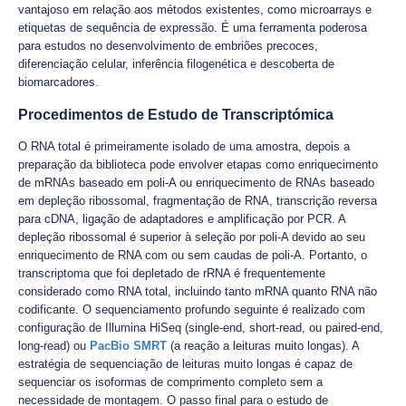
vantajoso em relação aos métodos existentes, como microarrays e
etiquetas de sequência de expressão. É uma ferramenta poderosa
para estudos no desenvolvimento de embriões precoces,
diferenciação celular, inferência filogenética e descoberta de
biomarcadores.
Procedimentos de Estudo de Transcriptómica
O RNA total é primeiramente isolado de uma amostra, depois a
preparação da biblioteca pode envolver etapas como enriquecimento
de mRNAs baseado em poli-A ou enriquecimento de RNAs baseado
em depleção ribossomal, fragmentação de RNA, transcrição reversa
para cDNA, ligação de adaptadores e amplificação por PCR. A
depleção ribossomal é superior à seleção por poli-A devido ao seu
enriquecimento de RNA com ou sem caudas de poli-A. Portanto, o
transcriptoma que foi depletado de rRNA é frequentemente
considerado como RNA total, incluindo tanto mRNA quanto RNA não
codificante. O sequenciamento profundo seguinte é realizado com
configuração de Illumina HiSeq (single-end, short-read, ou paired-end,
long-read) ou
PacBio SMRT
(a reação a leituras muito longas). A
estratégia de sequenciação de leituras muito longas é capaz de
sequenciar os isoformas de comprimento completo sem a
necessidade de montagem. O passo final para o estudo de