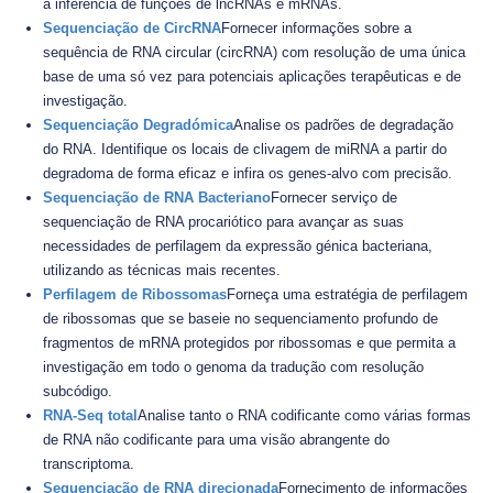
a inferência de funções de lncRNAs e mRNAs.
Sequenciação de CircRNA
Fornecer informações sobre a
sequência de RNA circular (circRNA) com resolução de uma única
base de uma só vez para potenciais aplicações terapêuticas e de
investigação.
Sequenciação Degradómica
Analise os padrões de degradação
do RNA. Identifique os locais de clivagem de miRNA a partir do
degradoma de forma eficaz e infira os genes-alvo com precisão.
Sequenciação de RNA Bacteriano
Fornecer serviço de
sequenciação de RNA procariótico para avançar as suas
necessidades de perfilagem da expressão génica bacteriana,
utilizando as técnicas mais recentes.
Perfilagem de Ribossomas
Forneça uma estratégia de perfilagem
de ribossomas que se baseie no sequenciamento profundo de
fragmentos de mRNA protegidos por ribossomas e que permita a
investigação em todo o genoma da tradução com resolução
subcódigo.
RNA-Seq total
Analise tanto o RNA codificante como várias formas
de RNA não codificante para uma visão abrangente do
transcriptoma.
Sequenciação de RNA direcionada
Fornecimento de informações