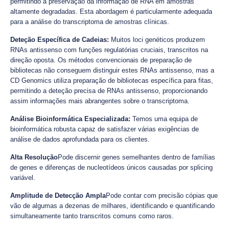
permitindo a preservação da informação de RNA em amostras
altamente degradadas. Esta abordagem é particularmente adequada
para a análise do transcriptoma de amostras clínicas.
Deteção Específica de Cadeias:
Muitos loci genéticos produzem
RNAs antissenso com funções regulatórias cruciais, transcritos na
direção oposta. Os métodos convencionais de preparação de
bibliotecas não conseguem distinguir estes RNAs antissenso, mas a
CD Genomics utiliza preparação de bibliotecas específica para fitas,
permitindo a deteção precisa de RNAs antissenso, proporcionando
assim informações mais abrangentes sobre o transcriptoma.
Análise Bioinformática Especializada:
Temos uma equipa de
bioinformática robusta capaz de satisfazer várias exigências de
análise de dados aprofundada para os clientes.
Alta Resolução
Pode discernir genes semelhantes dentro de famílias
de genes e diferenças de nucleotídeos únicos causadas por splicing
variável.
Amplitude de Detecção Ampla
Pode contar com precisão cópias que
vão de algumas a dezenas de milhares, identificando e quantificando
simultaneamente tanto transcritos comuns como raros.