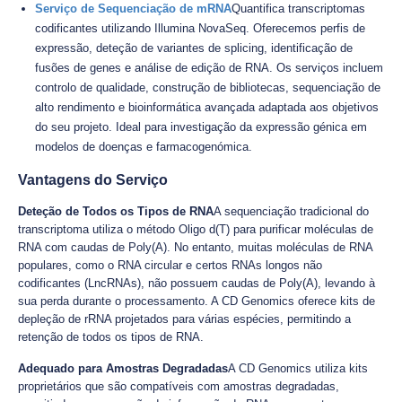
Serviço de Sequenciação de mRNA
Quantifica transcriptomas
codificantes utilizando Illumina NovaSeq. Oferecemos perfis de
expressão, deteção de variantes de splicing, identificação de
fusões de genes e análise de edição de RNA. Os serviços incluem
controlo de qualidade, construção de bibliotecas, sequenciação de
alto rendimento e bioinformática avançada adaptada aos objetivos
do seu projeto. Ideal para investigação da expressão génica em
modelos de doenças e farmacogenómica.
Vantagens do Serviço
Deteção de Todos os Tipos de RNA
A sequenciação tradicional do
transcriptoma utiliza o método Oligo d(T) para purificar moléculas de
RNA com caudas de Poly(A). No entanto, muitas moléculas de RNA
populares, como o RNA circular e certos RNAs longos não
codificantes (LncRNAs), não possuem caudas de Poly(A), levando à
sua perda durante o processamento. A CD Genomics oferece kits de
depleção de rRNA projetados para várias espécies, permitindo a
retenção de todos os tipos de RNA.
Adequado para Amostras Degradadas
A CD Genomics utiliza kits
proprietários que são compatíveis com amostras degradadas,