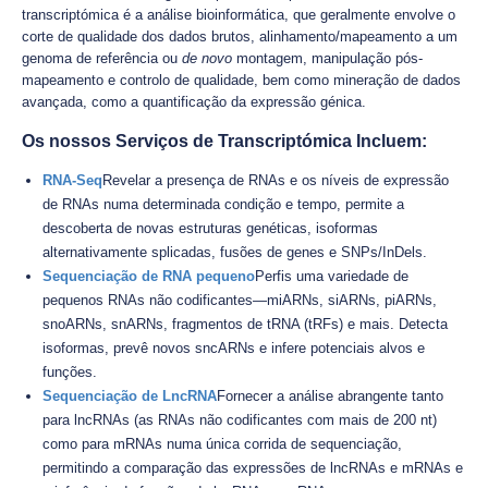
transcriptómica é a análise bioinformática, que geralmente envolve o
corte de qualidade dos dados brutos, alinhamento/mapeamento a um
genoma de referência ou
de novo
montagem, manipulação pós-
mapeamento e controlo de qualidade, bem como mineração de dados
avançada, como a quantificação da expressão génica.
Os nossos Serviços de Transcriptómica Incluem:
RNA-Seq
Revelar a presença de RNAs e os níveis de expressão
de RNAs numa determinada condição e tempo, permite a
descoberta de novas estruturas genéticas, isoformas
alternativamente splicadas, fusões de genes e SNPs/InDels.
Sequenciação de RNA pequeno
Perfis uma variedade de
pequenos RNAs não codificantes—miARNs, siARNs, piARNs,
snoARNs, snARNs, fragmentos de tRNA (tRFs) e mais. Detecta
isoformas, prevê novos sncARNs e infere potenciais alvos e
funções.
Sequenciação de LncRNA
Fornecer a análise abrangente tanto
para lncRNAs (as RNAs não codificantes com mais de 200 nt)
como para mRNAs numa única corrida de sequenciação,
permitindo a comparação das expressões de lncRNAs e mRNAs e