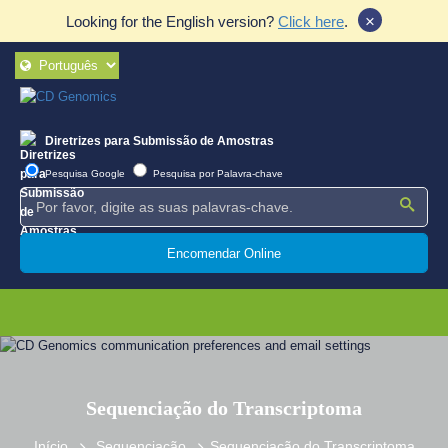
×
Looking for the English version?
Click here
.
Diretrizes para Submissão de Amostras
Pesquisa Google
Pesquisa por Palavra-chave
Encomendar Online
Sequenciação do Transcriptoma
Início
Sequenciação
Sequenciação do Transcriptoma