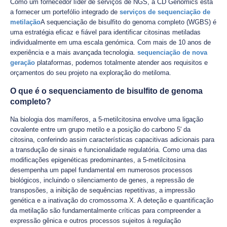
Como um fornecedor líder de serviços de NGS, a CD Genomics está
a fornecer um portefólio integrado de
serviços de sequenciação de
metilação
A sequenciação de bisulfito do genoma completo (WGBS) é
uma estratégia eficaz e fiável para identificar citosinas metiladas
individualmente em uma escala genómica. Com mais de 10 anos de
experiência e a mais avançada tecnologia.
sequenciação de nova
geração
plataformas, podemos totalmente atender aos requisitos e
orçamentos do seu projeto na exploração do metiloma.
O que é o sequenciamento de bisulfito de genoma
completo?
Na biologia dos mamíferos, a 5-metilcitosina envolve uma ligação
covalente entre um grupo metilo e a posição do carbono 5' da
citosina, conferindo assim características capacitivas adicionais para
a transdução de sinais e funcionalidade regulatória. Como uma das
modificações epigenéticas predominantes, a 5-metilcitosina
desempenha um papel fundamental em numerosos processos
biológicos, incluindo o silenciamento de genes, a repressão de
transposões, a inibição de sequências repetitivas, a impressão
genética e a inativação do cromossoma X. A deteção e quantificação
da metilação são fundamentalmente críticas para compreender a
expressão gênica e outros processos sujeitos à regulação