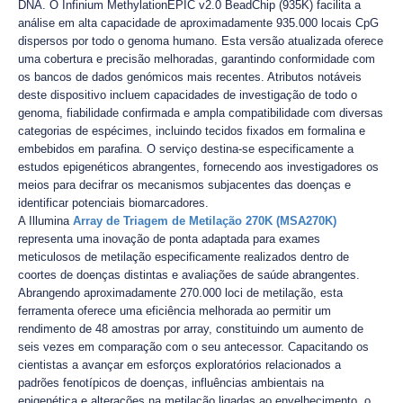
DNA. O Infinium MethylationEPIC v2.0 BeadChip (935K) facilita a
análise em alta capacidade de aproximadamente 935.000 locais CpG
dispersos por todo o genoma humano. Esta versão atualizada oferece
uma cobertura e precisão melhoradas, garantindo conformidade com
os bancos de dados genómicos mais recentes. Atributos notáveis
deste dispositivo incluem capacidades de investigação de todo o
genoma, fiabilidade confirmada e ampla compatibilidade com diversas
categorias de espécimes, incluindo tecidos fixados em formalina e
embebidos em parafina. O serviço destina-se especificamente a
estudos epigenéticos abrangentes, fornecendo aos investigadores os
meios para decifrar os mecanismos subjacentes das doenças e
identificar potenciais biomarcadores.
A Illumina
Array de Triagem de Metilação 270K (MSA270K)
representa uma inovação de ponta adaptada para exames
meticulosos de metilação especificamente realizados dentro de
coortes de doenças distintas e avaliações de saúde abrangentes.
Abrangendo aproximadamente 270.000 loci de metilação, esta
ferramenta oferece uma eficiência melhorada ao permitir um
rendimento de 48 amostras por array, constituindo um aumento de
seis vezes em comparação com o seu antecessor. Capacitando os
cientistas a avançar em esforços exploratórios relacionados a
padrões fenotípicos de doenças, influências ambientais na
epigenética e alterações na metilação ligadas ao envelhecimento, o