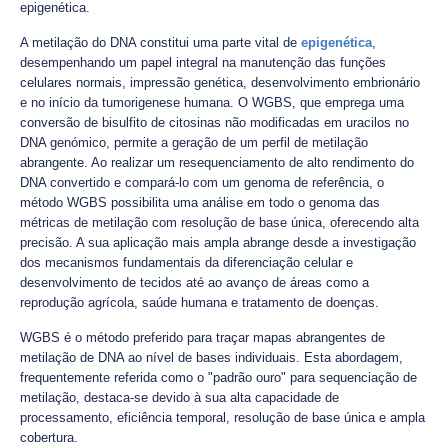
epigenética.
A metilação do DNA constitui uma parte vital de
epigenética
,
desempenhando um papel integral na manutenção das funções
celulares normais, impressão genética, desenvolvimento embrionário
e no início da tumorigenese humana. O WGBS, que emprega uma
conversão de bisulfito de citosinas não modificadas em uracilos no
DNA genómico, permite a geração de um perfil de metilação
abrangente. Ao realizar um resequenciamento de alto rendimento do
DNA convertido e compará-lo com um genoma de referência, o
método WGBS possibilita uma análise em todo o genoma das
métricas de metilação com resolução de base única, oferecendo alta
precisão. A sua aplicação mais ampla abrange desde a investigação
dos mecanismos fundamentais da diferenciação celular e
desenvolvimento de tecidos até ao avanço de áreas como a
reprodução agrícola, saúde humana e tratamento de doenças.
WGBS é o método preferido para traçar mapas abrangentes de
metilação de DNA ao nível de bases individuais. Esta abordagem,
frequentemente referida como o "padrão ouro" para sequenciação de
metilação, destaca-se devido à sua alta capacidade de
processamento, eficiência temporal, resolução de base única e ampla
cobertura.