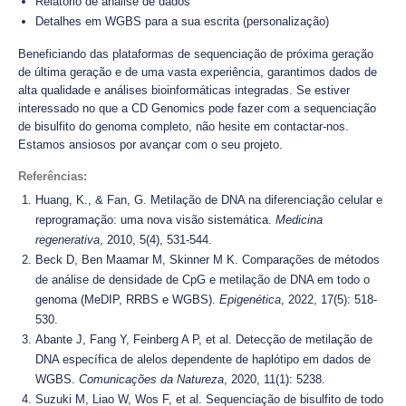
Relatório de análise de dados
Detalhes em WGBS para a sua escrita (personalização)
Beneficiando das plataformas de sequenciação de próxima geração
de última geração e de uma vasta experiência, garantimos dados de
alta qualidade e análises bioinformáticas integradas. Se estiver
interessado no que a CD Genomics pode fazer com a sequenciação
de bisulfito do genoma completo, não hesite em contactar-nos.
Estamos ansiosos por avançar com o seu projeto.
Referências:
Huang, K., & Fan, G. Metilação de DNA na diferenciação celular e
reprogramação: uma nova visão sistemática.
Medicina
regenerativa
, 2010, 5(4), 531-544.
Beck D, Ben Maamar M, Skinner M K. Comparações de métodos
de análise de densidade de CpG e metilação de DNA em todo o
genoma (MeDIP, RRBS e WGBS).
Epigenética
, 2022, 17(5): 518-
530.
Abante J, Fang Y, Feinberg A P, et al. Detecção de metilação de
DNA específica de alelos dependente de haplótipo em dados de
WGBS.
Comunicações da Natureza
, 2020, 11(1): 5238.
Suzuki M, Liao W, Wos F, et al. Sequenciação de bisulfito de todo