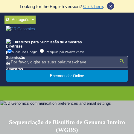
×
Looking for the English version?
Click here
.
Diretrizes para Submissão de Amostras
Pesquisa Google
Pesquisa por Palavra-chave
Encomendar Online
Sequenciação de Bisulfito de Genoma Inteiro
(WGBS)