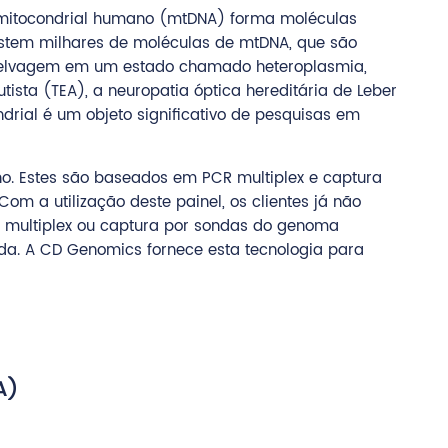
A mitocondrial humano (mtDNA) forma moléculas
xistem milhares de moléculas de mtDNA, que são
 selvagem em um estado chamado heteroplasmia,
ta (TEA), a neuropatia óptica hereditária de Leber
rial é um objeto significativo de pesquisas em
. Estes são baseados em PCR multiplex e captura
 a utilização deste painel, os clientes já não
R multiplex ou captura por sondas do genoma
nda. A CD Genomics fornece esta tecnologia para
A)