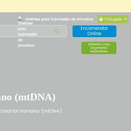
Diretrizes para Submissão de Amostras
Encomendar
Online
Obtenha o Seu
Orçamento
Instantâneo
ano (mtDNA)
condrial Humano (mtDNA)