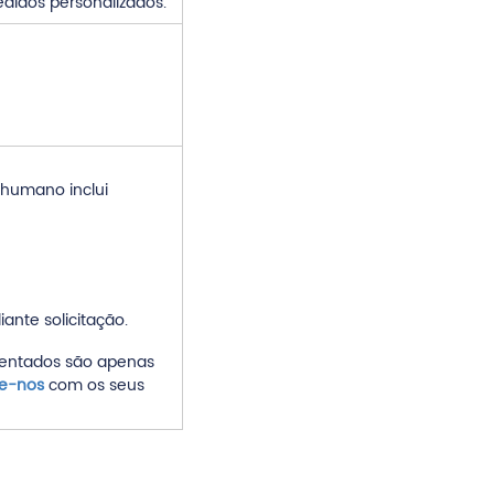
didos personalizados.
 humano inclui
ante solicitação.
sentados são apenas
te-nos
com os seus