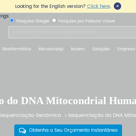
×
Looking for the English version?
Click here
.
Pesquisa Google
Pesquisa por Palavra-chave
Bioinformática
Microarranjo
Nuvem
Soluções
Empresa
ão do DNA Mitocondrial Hum
Sequenciação Genómica
Sequenciação do DNA Mito
Obtenha o Seu Orçamento Instantâneo