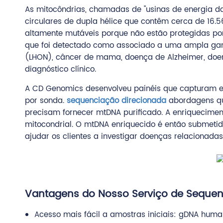
As mitocôndrias, chamadas de "usinas de energia d
circulares de dupla hélice que contêm cerca de 16.
altamente mutáveis porque não estão protegidas p
que foi detectado como associado a uma ampla gama
(LHON), câncer de mama, doença de Alzheimer, doenç
diagnóstico clínico.
A CD Genomics desenvolveu painéis que capturam e
por sonda.
sequenciação direcionada
abordagens que
precisam fornecer mtDNA purificado. A enriquecime
mitocondrial. O mtDNA enriquecido é então submetid
ajudar os clientes a investigar doenças relacionad
Vantagens do Nosso Serviço de Seque
Acesso mais fácil a amostras iniciais: gDNA hum