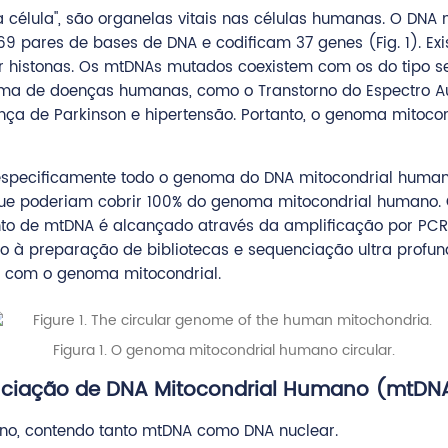
a célula", são organelas vitais nas células humanas. O DN
569 pares de bases de DNA e codificam 37 genes (Fig. 1). E
or histonas. Os mtDNAs mutados coexistem com os do tipo
 de doenças humanas, como o Transtorno do Espectro Autis
a de Parkinson e hipertensão. Portanto, o genoma mitocond
specificamente todo o genoma do DNA mitocondrial humano
 poderiam cobrir 100% do genoma mitocondrial humano. Com
nto de mtDNA é alcançado através da amplificação por PC
o à preparação de bibliotecas e sequenciação ultra profu
as com o genoma mitocondrial.
Figura 1. O genoma mitocondrial humano circular.
nciação de DNA Mitocondrial Humano (mtDN
ano, contendo tanto mtDNA como DNA nuclear.