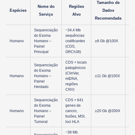
Tamanho de
Nome do
Regiões
Espécies
Dados
Serviço
Alvo
Recomendada
Sequenciação
~34,4 Mb
do Exoma
sequências
Oti
Humano
Humano –
codificantes
≥8 Gb @100X
cob
Painel
(CDS,
efi
Principal
GRCh38)
CDS + locais
Sequenciação
patogénicos
do Exoma
Det
(ClinVar,
Humano
Humano –
≥11 Gb @100X
apr
mtDNA,
Painel
SNV
regiões
Herdado
CNV)
Sequenciação
CDS + 641
do Exoma
genes de
Sup
Humano
Humano –
cancro,
≥20 Gb @200X
MSI
Painel
fusões, MSI,
de 
Tumoral
loci HLA
~38 Mb