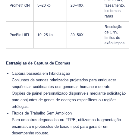
estruturais,
PromethION
5–20 kb
20–40X
faseamento,
isoformas
raras
Resolução
de CNV,
PacBio HiFi
10–25 kb
30–50X
limites de
exão limpos
Estratégias de Captura de Exomas
Captura baseada em hibridização
Conjuntos de sondas otimizados projetados para enriquecer
sequências codificantes dos genomas humano e de rato.
Opções de painel personalizado disponíveis mediante solicitação
para conjuntos de genes de doenças específicas ou regiões
ortólogas.
Fluxos de Trabalho Sem Amplicon
Para amostras degradadas ou FFPE, utilizamos fragmentação
enzimática e protocolos de baixo input para garantir um
desempenho robusto.