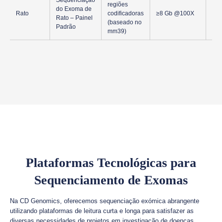
Sequenciação
Ade
regiões
do Exoma de
ma
Rato
codificadoras
≥8 Gb @100X
Rato – Painel
de 
(baseado no
Padrão
gen
mm39)
Plataformas Tecnológicas para
Sequenciamento de Exomas
Na CD Genomics, oferecemos sequenciação exómica abrangente
utilizando plataformas de leitura curta e longa para satisfazer as
diversas necessidades de projetos em investigação de doenças,