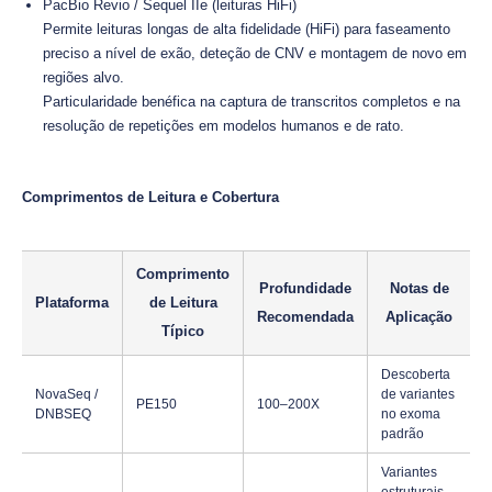
PacBio Revio / Sequel IIe (leituras HiFi)
Permite leituras longas de alta fidelidade (HiFi) para faseamento
preciso a nível de exão, deteção de CNV e montagem de novo em
regiões alvo.
Particularidade benéfica na captura de transcritos completos e na
resolução de repetições em modelos humanos e de rato.
Comprimentos de Leitura e Cobertura
Comprimento
Profundidade
Notas de
Plataforma
de Leitura
Recomendada
Aplicação
Típico
Descoberta
NovaSeq /
de variantes
PE150
100–200X
DNBSEQ
no exoma
padrão
Variantes