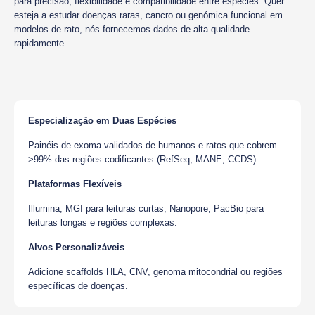
para precisão, flexibilidade e compatibilidade entre espécies. Quer
esteja a estudar doenças raras, cancro ou genómica funcional em
modelos de rato, nós fornecemos dados de alta qualidade—
rapidamente.
Especialização em Duas Espécies
Painéis de exoma validados de humanos e ratos que cobrem
>99% das regiões codificantes (RefSeq, MANE, CCDS).
Plataformas Flexíveis
Illumina, MGI para leituras curtas; Nanopore, PacBio para
leituras longas e regiões complexas.
Alvos Personalizáveis
Adicione scaffolds HLA, CNV, genoma mitocondrial ou regiões
específicas de doenças.