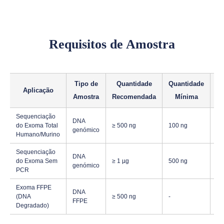
Requisitos de Amostra
Tipo de
Quantidade
Quantidade
Co
Aplicação
Amostra
Recomendada
Mínima
Sequenciação
DNA
do Exoma Total
≥ 500 ng
100 ng
10
genómico
Humano/Murino
Sequenciação
DNA
do Exoma Sem
≥ 1 µg
500 ng
20
genómico
PCR
Exoma FFPE
DNA
Fr
(DNA
≥ 500 ng
-
FFPE
10
Degradado)