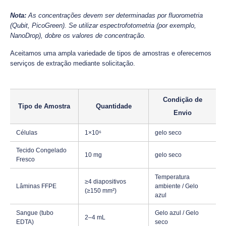
Nota:
As concentrações devem ser determinadas por fluorometria
(Qubit, PicoGreen). Se utilizar espectrofotometria (por exemplo,
NanoDrop), dobre os valores de concentração.
Aceitamos uma ampla variedade de tipos de amostras e oferecemos
serviços de extração mediante solicitação.
Condição de
Tipo de Amostra
Quantidade
Envio
Células
1×10⁶
gelo seco
Tecido Congelado
10 mg
gelo seco
Fresco
Temperatura
≥4 diapositivos
Lâminas FFPE
ambiente / Gelo
(≥150 mm²)
azul
Sangue (tubo
Gelo azul / Gelo
2–4 mL
EDTA)
seco