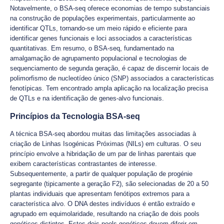
Notavelmente, o BSA-seq oferece economias de tempo substanciais
na construção de populações experimentais, particularmente ao
identificar QTLs, tornando-se um meio rápido e eficiente para
identificar genes funcionais e loci associados a características
quantitativas. Em resumo, o BSA-seq, fundamentado na
amalgamação de agrupamento populacional e tecnologias de
sequenciamento de segunda geração, é capaz de discernir locais de
polimorfismo de nucleotídeo único (SNP) associados a características
fenotípicas. Tem encontrado ampla aplicação na localização precisa
de QTLs e na identificação de genes-alvo funcionais.
Princípios da Tecnologia BSA-seq
A técnica BSA-seq abordou muitas das limitações associadas à
criação de Linhas Isogénicas Próximas (NILs) em culturas. O seu
princípio envolve a hibridação de um par de linhas parentais que
exibem características contrastantes de interesse.
Subsequentemente, a partir de qualquer população de progénie
segregante (tipicamente a geração F2), são selecionadas de 20 a 50
plantas individuais que apresentam fenótipos extremos para a
característica alvo. O DNA destes indivíduos é então extraído e
agrupado em equimolaridade, resultando na criação de dois pools
genéticos distintos. Estes dois pools genéticos devem diferir em