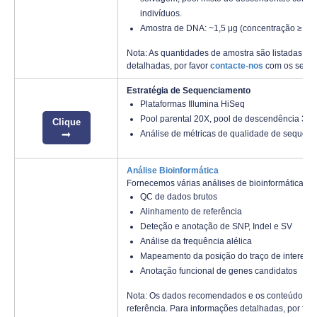
indivíduos.
Amostra de DNA: ~1,5 μg (concentração ≥ 30
Nota: As quantidades de amostra são listadas ap
detalhadas, por favor
contacte-nos
com os seus 
Estratégia de Sequenciamento
Plataformas Illumina HiSeq
Pool parental 20X, pool de descendência 30X
Clique
Análise de métricas de qualidade de sequenc
Análise Bioinformática
Fornecemos várias análises de bioinformática pe
QC de dados brutos
Alinhamento de referência
Deteção e anotação de SNP, Indel e SV
Análise da frequência alélica
Mapeamento da posição do traço de interess
Anotação funcional de genes candidatos
Nota: Os dados recomendados e os conteúdos de
referência. Para informações detalhadas, por fav