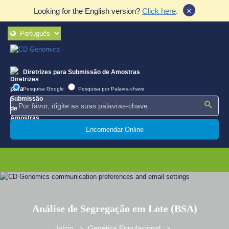
×
Looking for the English version?
Click here
.
Diretrizes para Submissão de Amostras
Pesquisa Google
Pesquisa por Palavra-chave
Encomendar Online
Análise de Segregação em Lote (BSA)
Início
Genética Populacional