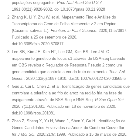
populações segregantes.
Proc Natl Acad Sci U S A
.
1991;88(21):9828-9832. doi:10.1073/pnas.88.21.9828
Zhang K, Li Y, Zhu W, et al. Mapeamento Fino e Análise do
Transcriptoma do Gene de Folha Virescente v-2 em Pepino
(Cucumis sativus L.).
Frontiers in Plant Science
. 2020;11:570817.
Publicado a 25 de setembro de 2020.
doi:10.3389/fpls.2020.570817
Lee SB, Kim JE, Kim HT, Lee GM, Kim BS, Lee JM. O
mapeamento genético do locus c1 através de BSA-seq baseado
em GBS revelou o Regulador de Resposta Pseudo 2 como um
gene candidato que controla a cor do fruto do pimento.
Teor. Apl.
Genet.
. 2020;133(6):1897-1910. doi:10.1007/s00122-020-03565-5
Guo Z, Cai L, Chen Z, et al. Identificação de genes candidatos que
controlam a tolerância ao frio do arroz na região fria na fase de
espigamento através de BSA-Seq e RNA-Seq.
R Soc Open Sci
.
2020;7(11):201081. Publicado em 18 de novembro de 2020.
doi:10.1098/rsos.201081
Zhao Z, Sheng X, Yu H, Wang J, Shen Y, Gu H. Identificação de
Genes Candidatos Envolvidos na Aridez do Curdo na Couve-flor.
Int J Mol Sci
. 2020;21(6):1999. Publicado a 15 de março de 2020.