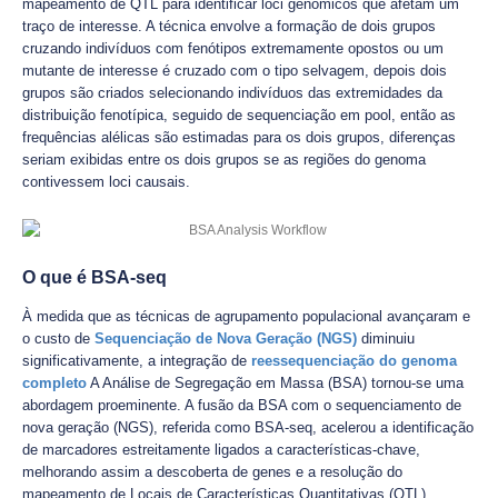
mapeamento de QTL para identificar loci genómicos que afetam um
traço de interesse. A técnica envolve a formação de dois grupos
cruzando indivíduos com fenótipos extremamente opostos ou um
mutante de interesse é cruzado com o tipo selvagem, depois dois
grupos são criados selecionando indivíduos das extremidades da
distribuição fenotípica, seguido de sequenciação em pool, então as
frequências alélicas são estimadas para os dois grupos, diferenças
seriam exibidas entre os dois grupos se as regiões do genoma
contivessem loci causais.
O que é BSA-seq
À medida que as técnicas de agrupamento populacional avançaram e
o custo de
Sequenciação de Nova Geração (NGS)
diminuiu
significativamente, a integração de
reessequenciação do genoma
completo
A Análise de Segregação em Massa (BSA) tornou-se uma
abordagem proeminente. A fusão da BSA com o sequenciamento de
nova geração (NGS), referida como BSA-seq, acelerou a identificação
de marcadores estreitamente ligados a características-chave,
melhorando assim a descoberta de genes e a resolução do
mapeamento de Locais de Características Quantitativas (QTL).