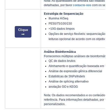
Nota: As quantidades de amostra são listadas ap
detalhadas, por favor
contacte-nos
com os seus 
Estratégia de Sequenciação
Illumina HiSeq
PE50/75/100/150
>10G dados limpos
Clique
Opções de serviço flexíveis: sequenciação d
leituras opcional de acordo com os objetivos 
Análise Bioinformática
Fornecemos múltiplas análises de bioinformática
QC de dados brutos
Alinhamento e quantificação baseada em 
Análise de expressão gênica diferencial
Estatísticas de SNPs/Indels
Análise de splicing alternativo
anotação GO e KEGG
Nota: Os dados recomendados e os conteúdos de
referência. Para informações detalhadas, por fav
personalizados.