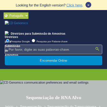
×
Looking for the English version?
Click here
.
Diretrizes para Submissão de Amostras
Pesquisa Google
Pesquisa por Palavra-chave
Encomendar Online
Sequenciação de RNA Alvo
Início
Sequenciação
Sequenciação do Transcriptoma