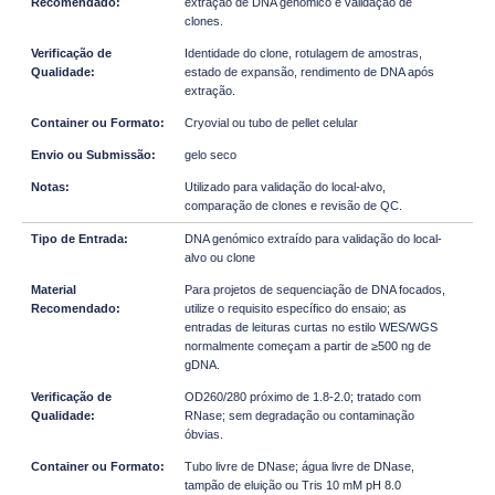
extração de DNA genómico e validação de
clones.
Identidade do clone, rotulagem de amostras,
estado de expansão, rendimento de DNA após
extração.
Cryovial ou tubo de pellet celular
gelo seco
Utilizado para validação do local-alvo,
comparação de clones e revisão de QC.
DNA genómico extraído para validação do local-
alvo ou clone
Para projetos de sequenciação de DNA focados,
utilize o requisito específico do ensaio; as
entradas de leituras curtas no estilo WES/WGS
normalmente começam a partir de ≥500 ng de
gDNA.
OD260/280 próximo de 1.8-2.0; tratado com
RNase; sem degradação ou contaminação
óbvias.
Tubo livre de DNase; água livre de DNase,
tampão de eluição ou Tris 10 mM pH 8.0