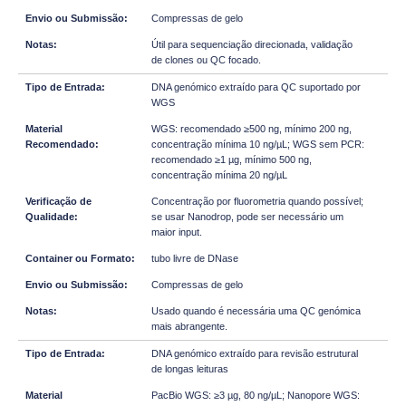
Compressas de gelo
Útil para sequenciação direcionada, validação
de clones ou QC focado.
DNA genómico extraído para QC suportado por
WGS
WGS: recomendado ≥500 ng, mínimo 200 ng,
concentração mínima 10 ng/µL; WGS sem PCR:
recomendado ≥1 µg, mínimo 500 ng,
concentração mínima 20 ng/µL
Concentração por fluorometria quando possível;
se usar Nanodrop, pode ser necessário um
maior input.
tubo livre de DNase
Compressas de gelo
Usado quando é necessária uma QC genómica
mais abrangente.
DNA genómico extraído para revisão estrutural
de longas leituras
PacBio WGS: ≥3 µg, 80 ng/µL; Nanopore WGS: