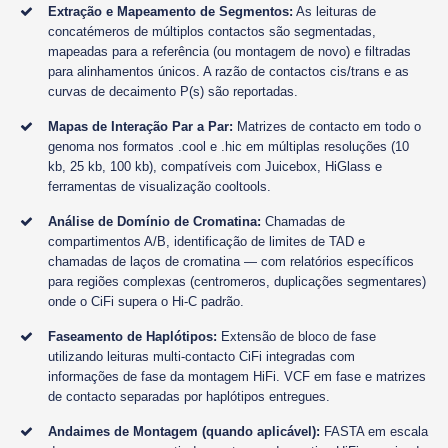
Extração e Mapeamento de Segmentos:
As leituras de
concatémeros de múltiplos contactos são segmentadas,
mapeadas para a referência (ou montagem de novo) e filtradas
para alinhamentos únicos. A razão de contactos cis/trans e as
curvas de decaimento P(s) são reportadas.
Mapas de Interação Par a Par:
Matrizes de contacto em todo o
genoma nos formatos .cool e .hic em múltiplas resoluções (10
kb, 25 kb, 100 kb), compatíveis com Juicebox, HiGlass e
ferramentas de visualização cooltools.
Análise de Domínio de Cromatina:
Chamadas de
compartimentos A/B, identificação de limites de TAD e
chamadas de laços de cromatina — com relatórios específicos
para regiões complexas (centromeros, duplicações segmentares)
onde o CiFi supera o Hi-C padrão.
Faseamento de Haplótipos:
Extensão de bloco de fase
utilizando leituras multi-contacto CiFi integradas com
informações de fase da montagem HiFi. VCF em fase e matrizes
de contacto separadas por haplótipos entregues.
Andaimes de Montagem (quando aplicável):
FASTA em escala