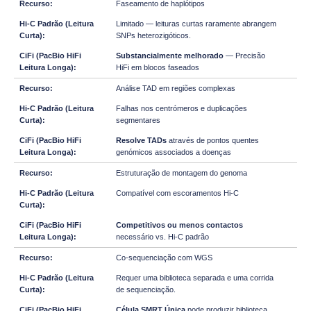
Faseamento de haplótipos
Limitado — leituras curtas raramente abrangem
SNPs heterozigóticos.
Substancialmente melhorado
— Precisão
HiFi em blocos faseados
Análise TAD em regiões complexas
Falhas nos centrómeros e duplicações
segmentares
Resolve TADs
através de pontos quentes
genómicos associados a doenças
Estruturação de montagem do genoma
Compatível com escoramentos Hi-C
Competitivos ou menos contactos
necessário vs. Hi-C padrão
Co-sequenciação com WGS
Requer uma biblioteca separada e uma corrida
de sequenciação.
Célula SMRT Única
pode produzir biblioteca