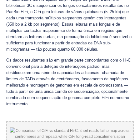
bibliotecas 3C e sequenciar os longos concatâmeros resultantes no
PacBio HiFi, o CiFi gera leituras de vários quilobases (5–25 kb) que
cada uma transporta múltiplos segmentos genómicos interagentes
(350 bp a 2 kb por segmento). Essas leituras mais longas e de
múltiplos contactos mapeiam-se de forma única em regiões que
derrotam as leituras curtas, e a preparação da biblioteca é sensível o
suficiente para funcionar a partir de entradas de DNA sub-
microgramas — tão poucas quanto 60.000 células.
Os dados resultantes são em grande parte concordantes com o Hi-C
convencional para a deteção de interacções padrão, mas
desbloqueiam uma série de capacidades adicionais: chamada de
limites de TADs através de centrómeros, faseamento de haplótipos
melhorado e montagem de genomas em escala de cromossoma —
tudo a partir de uma única corrida de sequenciação, opcionalmente
combinada com sequenciação de genoma completo HiFi no mesmo
instrumento.