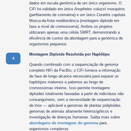
dados em escala genómica de um único organismo. O
CiFi foi validado em único
Anopheles coluzzii
mosquitos
(perfilamento de cromatina) e um único
Ceratitis capitata
Mosca-da-fruta mediterrânica (montagem diploide em
fase a nível de cromossoma). Ambos os projetos
utilizaram apenas uma célula SMRT, demonstrando a
eficiência de custos da abordagem para a genómica de
organismos pequenos.
Montagem Diploide Resolvida por Haplótipo
4
Quando combinado com a sequenciação de genoma
completo HiFi da PacBio, o CiFi fornece a informação
de fase de longo alcance necessária para separar os
haplótipos maternos e paternos ao longo de
cromossomas inteiros. Isso permite montagens
diploides totalmente faseadas a partir de indivíduos não
consanguíneos, sem a necessidade de sequenciação
de trios — aplicável a genomas de plantas poliploides,
genomas de animais altamente heterozigóticos e
investigação de doenças humanas. Saiba mais sobre
abordagens de montagem do genoma
para
organismos complexos.