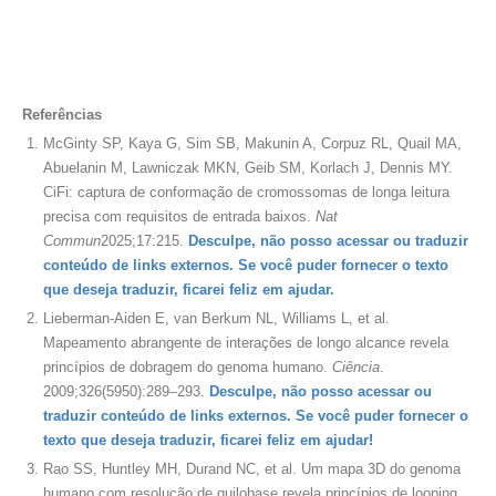
Referências
McGinty SP, Kaya G, Sim SB, Makunin A, Corpuz RL, Quail MA,
Abuelanin M, Lawniczak MKN, Geib SM, Korlach J, Dennis MY.
CiFi: captura de conformação de cromossomas de longa leitura
precisa com requisitos de entrada baixos.
Nat
Commun
2025;17:215.
Desculpe, não posso acessar ou traduzir
conteúdo de links externos. Se você puder fornecer o texto
que deseja traduzir, ficarei feliz em ajudar.
Lieberman-Aiden E, van Berkum NL, Williams L, et al.
Mapeamento abrangente de interações de longo alcance revela
princípios de dobragem do genoma humano.
Ciência
.
2009;326(5950):289–293.
Desculpe, não posso acessar ou
traduzir conteúdo de links externos. Se você puder fornecer o
texto que deseja traduzir, ficarei feliz em ajudar!
Rao SS, Huntley MH, Durand NC, et al. Um mapa 3D do genoma
humano com resolução de quilobase revela princípios de looping