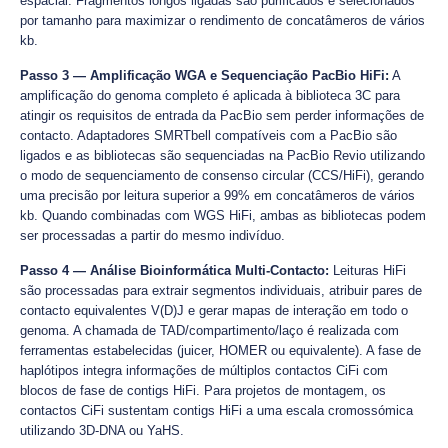
espacial. Fragmentos longos ligadas são purificados e selecionados
por tamanho para maximizar o rendimento de concatâmeros de vários
kb.
Passo 3 — Amplificação WGA e Sequenciação PacBio HiFi:
A
amplificação do genoma completo é aplicada à biblioteca 3C para
atingir os requisitos de entrada da PacBio sem perder informações de
contacto. Adaptadores SMRTbell compatíveis com a PacBio são
ligados e as bibliotecas são sequenciadas na PacBio Revio utilizando
o modo de sequenciamento de consenso circular (CCS/HiFi), gerando
uma precisão por leitura superior a 99% em concatâmeros de vários
kb. Quando combinadas com WGS HiFi, ambas as bibliotecas podem
ser processadas a partir do mesmo indivíduo.
Passo 4 — Análise Bioinformática Multi-Contacto:
Leituras HiFi
são processadas para extrair segmentos individuais, atribuir pares de
contacto equivalentes V(D)J e gerar mapas de interação em todo o
genoma. A chamada de TAD/compartimento/laço é realizada com
ferramentas estabelecidas (juicer, HOMER ou equivalente). A fase de
haplótipos integra informações de múltiplos contactos CiFi com
blocos de fase de contigs HiFi. Para projetos de montagem, os
contactos CiFi sustentam contigs HiFi a uma escala cromossómica
utilizando 3D-DNA ou YaHS.