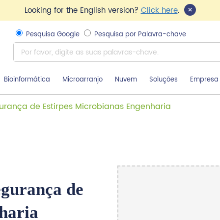
×
Looking for the English version?
Click here
.
Pesquisa Google
Pesquisa por Palavra-chave
Bioinformática
Microarranjo
Nuvem
Soluções
Empresa
urança de Estirpes Microbianas Engenharia
egurança de
haria