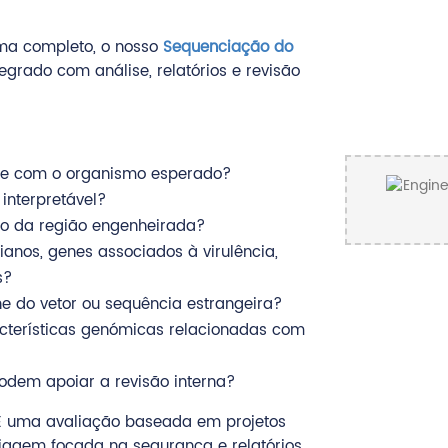
oma completo, o nosso
Sequenciação do
egrado com análise, relatórios e revisão
nte com o organismo esperado?
interpretável?
to da região engenheirada?
ianos, genes associados à virulência,
s?
e do vetor ou sequência estrangeira?
acterísticas genómicas relacionadas com
podem apoiar a revisão interna?
 É uma avaliação baseada em projetos
riagem focada na segurança e relatórios