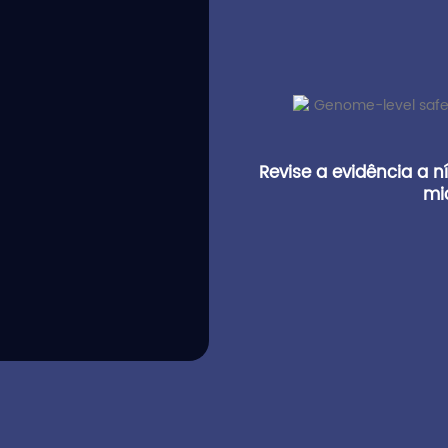
Revise a evidência a 
mi