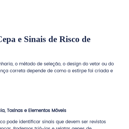
epa e Sinais de Risco de
haria, o método de seleção, o design do vetor ou do
ça correta depende de como a estirpe foi criada e
ia, Toxinas e Elementos Móveis
co pode identificar sinais que devem ser revistos
nçar. Podemos triá-los e relatar genes de