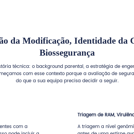
ão da Modificação, Identidade da C
Biossegurança
ria técnica: o background parental, a estratégia de engen
omeçamos com esse contexto porque a avaliação de seguran
do que a sua equipa precisa decidir a seguir.
Triagem de RAM, Virulênc
tentes com a
A triagem a nível genómi
so pode incluir a
antes de uma estirpe ava