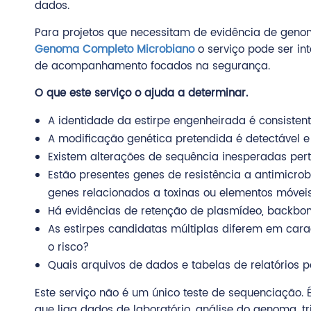
dados.
Para projetos que necessitam de evidência de gen
Genoma Completo Microbiano
o serviço pode ser int
de acompanhamento focados na segurança.
O que este serviço o ajuda a determinar.
A identidade da estirpe engenheirada é consiste
A modificação genética pretendida é detectável e 
Existem alterações de sequência inesperadas per
Estão presentes genes de resistência a antimicrob
genes relacionados a toxinas ou elementos móvei
Há evidências de retenção de plasmídeo, backbon
As estirpes candidatas múltiplas diferem em car
o risco?
Quais arquivos de dados e tabelas de relatórios 
Este serviço não é um único teste de sequenciação.
que liga dados de laboratório, análise do genoma, t