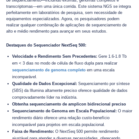
de sequenciamento—incluindo exomas, genomas completos e
transcriptomas—em uma única corrida. Este sistema NGS se integra
perfeitamente em laboratórios de pesquisa, sem necessidade de
equipamentos especializados. Agora, os pesquisadores podem
realizar qualquer combinação de aplicações de sequenciamento de
alto e médio rendimento para avançar em seus estudos.
Destaques do Sequenciador NextSeq 500:
Velocidade e Rendimento Sem Precedentes:
Gere 1.6-1.8 Tb
em < 3 dias no modo de célula de fluxo dupla para realizar
sequenciamento de genoma completo
em uma escala
incomparável.
Qualidade de Dados Excepcional:
Sequenciamento por síntese
(SBS) da Illumina altamente preciso oferece qualidade de dados
comprovadamente líder na indústria.
Obtenha sequenciamento de amplicon bidirecional preciso
Sequenciamento de Genoma em Escala Populacional:
O maior
rendimento diário oferece uma relação custo-benefício
incomparável para projetos em escala populacional.
Faixa de Rendimento:
O NextSeq 500 permite rendimento
ajustável para atender a diversas necessidades, oferecendo