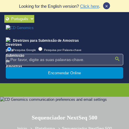
×
Looking for the English version?
Click here
.
Diretrizes para Submissão de Amostras
Pesquisa Google
Pesquisa por Palavra-chave
Encomendar Online
Sequenciador NextSeq 500
Início
Plataforma
Sequenciador NextSeq 500