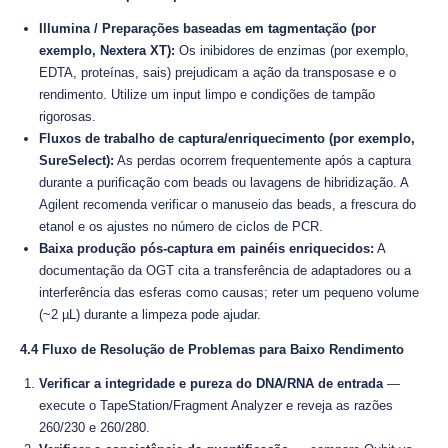
Illumina / Preparações baseadas em tagmentação (por
exemplo, Nextera XT):
Os inibidores de enzimas (por exemplo,
EDTA, proteínas, sais) prejudicam a ação da transposase e o
rendimento. Utilize um input limpo e condições de tampão
rigorosas.
Fluxos de trabalho de captura/enriquecimento (por exemplo,
SureSelect):
As perdas ocorrem frequentemente após a captura
durante a purificação com beads ou lavagens de hibridização. A
Agilent recomenda verificar o manuseio das beads, a frescura do
etanol e os ajustes no número de ciclos de PCR.
Baixa produção pós-captura em painéis enriquecidos:
A
documentação da OGT cita a transferência de adaptadores ou a
interferência das esferas como causas; reter um pequeno volume
(~2 µL) durante a limpeza pode ajudar.
4.4 Fluxo de Resolução de Problemas para Baixo Rendimento
Verificar a integridade e pureza do DNA/RNA de entrada
—
execute o TapeStation/Fragment Analyzer e reveja as razões
260/230 e 260/280.