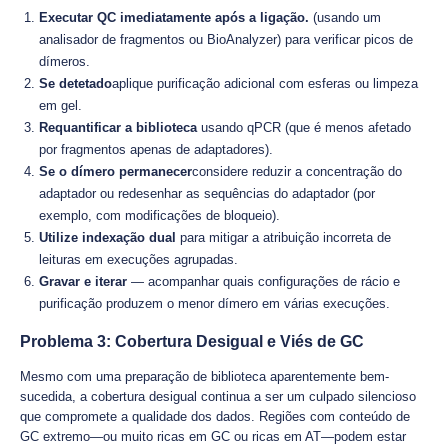
Executar QC imediatamente após a ligação.
(usando um
analisador de fragmentos ou BioAnalyzer) para verificar picos de
dímeros.
Se detetado
aplique purificação adicional com esferas ou limpeza
em gel.
Requantificar a biblioteca
usando qPCR (que é menos afetado
por fragmentos apenas de adaptadores).
Se o dímero permanecer
considere reduzir a concentração do
adaptador ou redesenhar as sequências do adaptador (por
exemplo, com modificações de bloqueio).
Utilize indexação dual
para mitigar a atribuição incorreta de
leituras em execuções agrupadas.
Gravar e iterar
— acompanhar quais configurações de rácio e
purificação produzem o menor dímero em várias execuções.
Problema 3: Cobertura Desigual e Viés de GC
Mesmo com uma preparação de biblioteca aparentemente bem-
sucedida, a cobertura desigual continua a ser um culpado silencioso
que compromete a qualidade dos dados. Regiões com conteúdo de
GC extremo—ou muito ricas em GC ou ricas em AT—podem estar