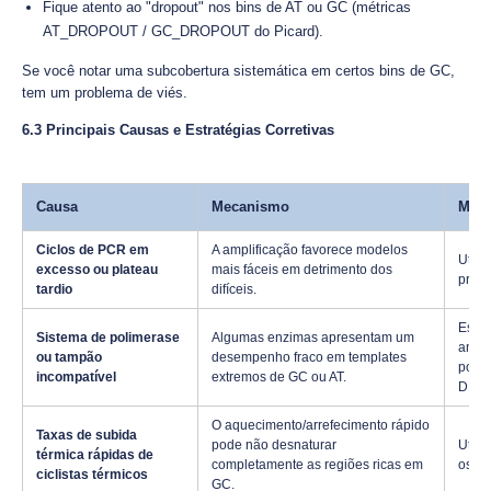
Fique atento ao "dropout" nos bins de AT ou GC (métricas
AT_DROPOUT / GC_DROPOUT do Picard).
Se você notar uma subcobertura sistemática em certos bins de GC,
tem um problema de viés.
6.3 Principais Causas e Estratégias Corretivas
Causa
Mecanismo
Miti
Ciclos de PCR em
A amplificação favorece modelos
Utili
excesso ou plateau
mais fáceis em detrimento dos
pré-t
tardio
difíceis.
Escol
Sistema de polimerase
Algumas enzimas apresentam um
ampli
ou tampão
desempenho fraco em templates
poten
incompatível
extremos de GC ou AT.
DMSO
O aquecimento/arrefecimento rápido
Taxas de subida
pode não desnaturar
Utili
térmica rápidas de
completamente as regiões ricas em
os pa
ciclistas térmicos
GC.