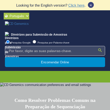
×
Looking for the English version?
Click here
.
Diretrizes para Submissão de Amostras
Pesquisa Google
Pesquisa por Palavra-chave
Encomendar Online
Como Resolver Problemas Comuns na
Preparação de Sequenciação