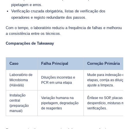
pipetagem e erros.
Verificação cruzada obrigatória, listas de verificação dos
operadores e registo redundante dos passos.
Com o tempo, o laboratório reduziu a frequência de falhas e melhorou
a consistência entre os técnicos.
Comparações de Takeaway
Caso
Falha Principal
Correção Primária
Laboratório de
Mude para indexação em 
Diluições incorretas e
Microbioma
etapas, corrija as diluições
PCR em uma etapa
(Häivälä)
ajuste a limpeza.
Instalação
Variação humana na
Ênfase no SOP, placas de
central
pipetagem, degradação
desperdício, misturas mest
(preparação
de reagentes
verificações.
manual)