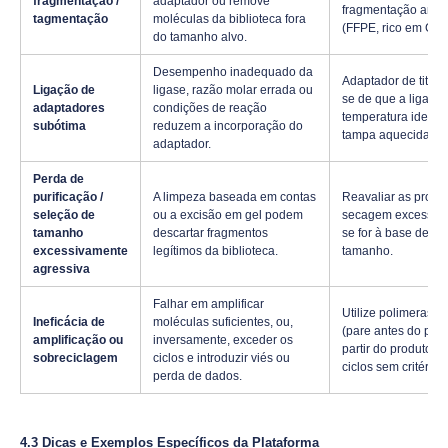
fragmentação /
adaptador ou remove
fragmentação antes 
tagmentação
moléculas da biblioteca fora
(FFPE, rico em GC)
do tamanho alvo.
Desempenho inadequado da
Adaptador de titula
Ligação de
ligase, razão molar errada ou
se de que a ligase
adaptadores
condições de reação
temperatura ideal (
subótima
reduzem a incorporação do
tampa aquecida; in
adaptador.
Perda de
purificação /
A limpeza baseada em contas
Reavaliar as propo
seleção de
ou a excisão em gel podem
secagem excessiva 
tamanho
descartar fragmentos
se for à base de ge
excessivamente
legítimos da biblioteca.
tamanho.
agressiva
Falhar em amplificar
Utilize polimerases
Ineficácia de
moléculas suficientes, ou,
(pare antes do plat
amplificação ou
inversamente, exceder os
partir do produto d
sobreciclagem
ciclos e introduzir viés ou
ciclos sem critério.
perda de dados.
4.3 Dicas e Exemplos Específicos da Plataforma