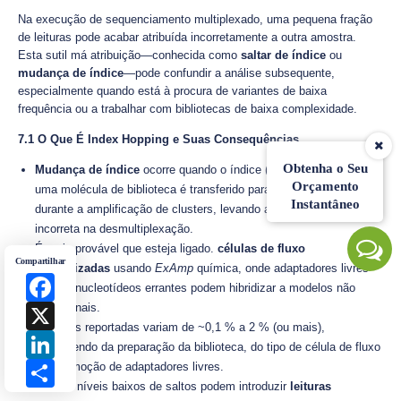
Na execução de sequenciamento multiplexado, uma pequena fração
de leituras pode acabar atribuída incorretamente a outra amostra.
Esta sutil má atribuição—conhecida como
saltar de índice
ou
mudança de índice
—pode confundir a análise subsequente,
especialmente quando está à procura de variantes de baixa
frequência ou a trabalhar com bibliotecas de baixa complexidade.
7.1 O Que É Index Hopping e Suas Consequências
Obtenha o Seu
Mudança de índice
ocorre quando o índice (código de barras) de
Orçamento
uma molécula de biblioteca é transferido para outra molécula
Instantâneo
durante a amplificação de clusters, levando a uma atribuição
incorreta na desmultiplexação.
É mais provável que esteja ligado.
células de fluxo
Compartilhar
padronizadas
usando
ExAmp
química, onde adaptadores livres
Facebook
ou oligonucleotídeos errantes podem hibridizar a modelos não
intencionais.
X
As taxas reportadas variam de ~0,1 % a 2 % (ou mais),
LinkedIn
dependendo da preparação da biblioteca, do tipo de célula de fluxo
Share
e da remoção de adaptadores livres.
Mesmo níveis baixos de saltos podem introduzir
leituras