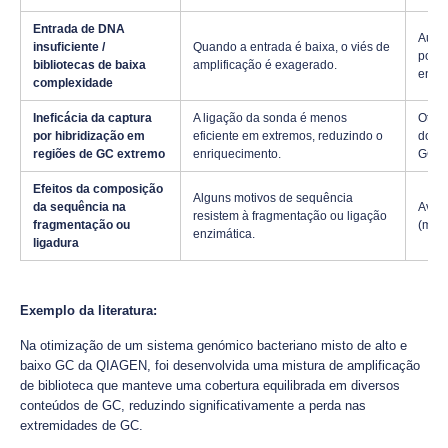
Entrada de DNA
Aume
insuficiente /
Quando a entrada é baixa, o viés de
possí
bibliotecas de baixa
amplificação é exagerado.
entra
complexidade
Ineficácia da captura
A ligação da sonda é menos
Otimi
por hibridização em
eficiente em extremos, reduzindo o
do ta
regiões de GC extremo
enriquecimento.
GC.
Efeitos da composição
Alguns motivos de sequência
da sequência na
Avali
resistem à fragmentação ou ligação
fragmentação ou
(mecâ
enzimática.
ligadura
Exemplo da literatura:
Na otimização de um sistema genómico bacteriano misto de alto e
baixo GC da QIAGEN, foi desenvolvida uma mistura de amplificação
de biblioteca que manteve uma cobertura equilibrada em diversos
conteúdos de GC, reduzindo significativamente a perda nas
extremidades de GC.