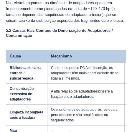
Nos eletroferogramas, os diméricos de adaptadores aparecem
frequentemente como picos agudos na faixa de ~120–170 bp (o
tamanho depende das sequências de adaptador e índice) que se
situam abaixo da distribuição esperada dos fragmentos da biblioteca.
5.2 Causas Raiz Comuns de Dimerização de Adaptadores /
Contaminação
Causa
Mecanismo
N
Biblioteca de baixa
Com muito pouco DNA de inserção, os
Ga
entrada /
adaptadores têm mais oportunidade de se
de
subcarregada
ligar a si mesmos.
Concentração
A alta relação de adaptadores:insere a
Ti
excessiva de
ligação entre adaptadores.
ad
adaptadores
Os monómeros de adaptadores residuais
Limpeza incompleta
Um
permanecem e são amplificados ou
após a ligadura
ap
sequenciados.
Mau