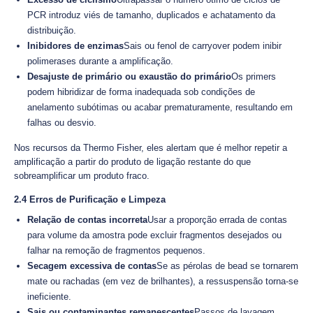
PCR introduz viés de tamanho, duplicados e achatamento da
distribuição.
Inibidores de enzimas
Sais ou fenol de carryover podem inibir
polimerases durante a amplificação.
Desajuste de primário ou exaustão do primário
Os primers
podem hibridizar de forma inadequada sob condições de
anelamento subótimas ou acabar prematuramente, resultando em
falhas ou desvio.
Nos recursos da Thermo Fisher, eles alertam que é melhor repetir a
amplificação a partir do produto de ligação restante do que
sobreamplificar um produto fraco.
2.4 Erros de Purificação e Limpeza
Relação de contas incorreta
Usar a proporção errada de contas
para volume da amostra pode excluir fragmentos desejados ou
falhar na remoção de fragmentos pequenos.
Secagem excessiva de contas
Se as pérolas de bead se tornarem
mate ou rachadas (em vez de brilhantes), a ressuspensão torna-se
ineficiente.
Sais ou contaminantes remanescentes
Passos de lavagem