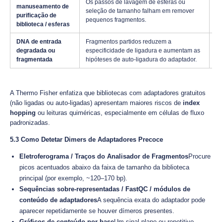
Os passos de lavagem de esferas ou
Se
manuseamento de
seleção de tamanho falham em remover
pr
purificação de
pequenos fragmentos.
da
biblioteca / esferas
DNA de entrada
Fragmentos partidos reduzem a
Ut
degradada ou
especificidade de ligadura e aumentam as
po
fragmentada
hipóteses de auto-ligadura do adaptador.
A Thermo Fisher enfatiza que bibliotecas com adaptadores gratuitos
(não ligadas ou auto-ligadas) apresentam maiores riscos de
index
hopping
ou leituras quiméricas, especialmente em células de fluxo
padronizadas.
5.3 Como Detetar Dimers de Adaptadores Precoce
Eletroferograma / Traços do Analisador de Fragmentos
Procure
picos acentuados abaixo da faixa de tamanho da biblioteca
principal (por exemplo, ~120–170 bp).
Sequências sobre-representadas / FastQC / módulos de
conteúdo de adaptadores
A sequência exata do adaptador pode
aparecer repetidamente se houver dímeros presentes.
Gráficos de conteúdo por base
Um sinal plano ou repetitivo