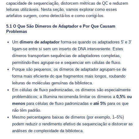
capacidade de sequenciação, distorcem métricas de QC e reduzem
leituras utilizáveis. Nesta seção, vamos explorar como esses
artefatos surgem, como detectá-los e como corrigi-los.
5.1 O Que São Dimeros de Adaptador e Por Que Causam
Problemas
Um
dímero de adaptador
forma-se quando os adaptadores 5' e 3'
ligam-se entre si sem um inserto de DNA interveniente. Estes
dímeros transportam sequências de adaptadores completas,
permitindo-lhes agrupar-se e sequenciar em células de fluxo.
Porque são pequenos, os dímeros de adaptador agrupam-se de
forma mais eficiente do que fragmentos mais longos, roubando
leituras de moléculas genuínas da biblioteca.
Em células de fluxo padronizadas, os dímeros são especialmente
problemáticos; a Illumina recomenda limitar os dímeros a
0,5% ou
menos
para células de fluxo padronizadas e
até 5%
para os que
não têm padrão.
Mesmo percentagens baixas de dímeros (por exemplo, 1–5%)
podem reduzir o rendimento efetivo de sequenciação e distorcer as
análises de complexidade da biblioteca.