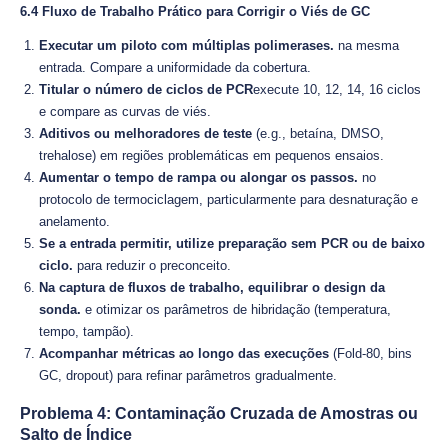
6.4 Fluxo de Trabalho Prático para Corrigir o Viés de GC
Executar um piloto com múltiplas polimerases.
na mesma
entrada. Compare a uniformidade da cobertura.
Titular o número de ciclos de PCR
execute 10, 12, 14, 16 ciclos
e compare as curvas de viés.
Aditivos ou melhoradores de teste
(e.g., betaína, DMSO,
trehalose) em regiões problemáticas em pequenos ensaios.
Aumentar o tempo de rampa ou alongar os passos.
no
protocolo de termociclagem, particularmente para desnaturação e
anelamento.
Se a entrada permitir, utilize preparação sem PCR ou de baixo
ciclo.
para reduzir o preconceito.
Na captura de fluxos de trabalho, equilibrar o design da
sonda.
e otimizar os parâmetros de hibridação (temperatura,
tempo, tampão).
Acompanhar métricas ao longo das execuções
(Fold-80, bins
GC, dropout) para refinar parâmetros gradualmente.
Problema 4: Contaminação Cruzada de Amostras ou
Salto de Índice