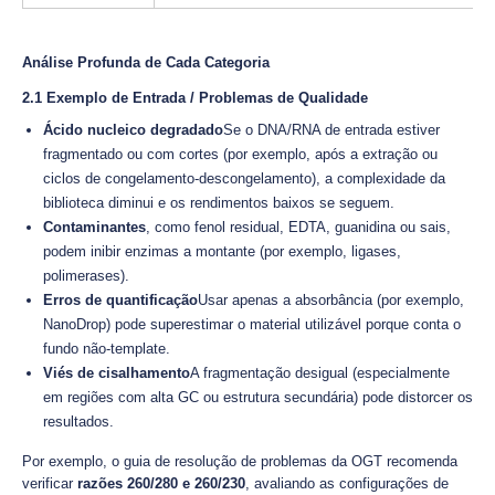
Análise Profunda de Cada Categoria
2.1 Exemplo de Entrada / Problemas de Qualidade
Ácido nucleico degradado
Se o DNA/RNA de entrada estiver
fragmentado ou com cortes (por exemplo, após a extração ou
ciclos de congelamento-descongelamento), a complexidade da
biblioteca diminui e os rendimentos baixos se seguem.
Contaminantes
, como fenol residual, EDTA, guanidina ou sais,
podem inibir enzimas a montante (por exemplo, ligases,
polimerases).
Erros de quantificação
Usar apenas a absorbância (por exemplo,
NanoDrop) pode superestimar o material utilizável porque conta o
fundo não-template.
Viés de cisalhamento
A fragmentação desigual (especialmente
em regiões com alta GC ou estrutura secundária) pode distorcer os
resultados.
Por exemplo, o guia de resolução de problemas da OGT recomenda
verificar
razões 260/280 e 260/230
, avaliando as configurações de