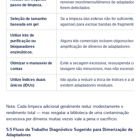
remover monómeros/dímeros de adaptadores. A
passo de limpeza.
forem detectados.
Seleção de tamanho
Se a limpeza das esferas não for suficiente, 
baseada em gel
agarose) para excisar bandas de fragmentos, 
Utilize kits de
purificação ou
Alguns kits comerciais incluem oligonucleot
bloqueadores
amplificação de dímeros de adaptadores.
enzimáticos.
Otimizar o manuseio de
Evite a secagem excessiva; ressuspenda comp
contas
lavagem são minuciosos, mas não excessivos.
Utilize índices duais
Isto ajuda a reduzir a troca de índices e a atr
únicos (IDUs)
existem adaptadores residuais.
Nota: Cada limpeza adicional geralmente reduz modestamente o
rendimento total — mas resgatar a biblioteca de uma contaminação
excessiva por dímeros muitas vezes vale a pena o sacrifício.
5.5 Fluxo de Trabalho Diagnóstico Sugerido para Dimerização de
Adaptadores