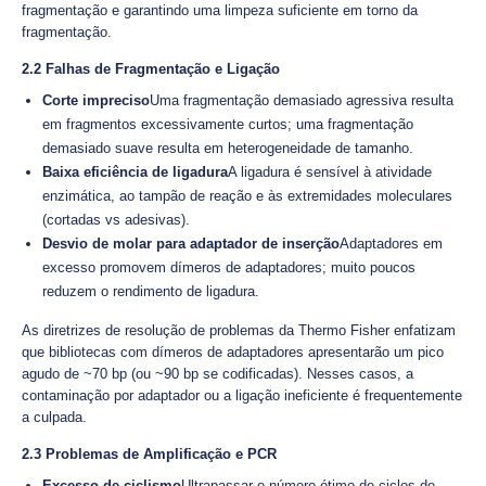
fragmentação e garantindo uma limpeza suficiente em torno da
fragmentação.
2.2 Falhas de Fragmentação e Ligação
Corte impreciso
Uma fragmentação demasiado agressiva resulta
em fragmentos excessivamente curtos; uma fragmentação
demasiado suave resulta em heterogeneidade de tamanho.
Baixa eficiência de ligadura
A ligadura é sensível à atividade
enzimática, ao tampão de reação e às extremidades moleculares
(cortadas vs adesivas).
Desvio de molar para adaptador de inserção
Adaptadores em
excesso promovem dímeros de adaptadores; muito poucos
reduzem o rendimento de ligadura.
As diretrizes de resolução de problemas da Thermo Fisher enfatizam
que bibliotecas com dímeros de adaptadores apresentarão um pico
agudo de ~70 bp (ou ~90 bp se codificadas). Nesses casos, a
contaminação por adaptador ou a ligação ineficiente é frequentemente
a culpada.
2.3 Problemas de Amplificação e PCR
Excesso de ciclismo
Ultrapassar o número ótimo de ciclos de