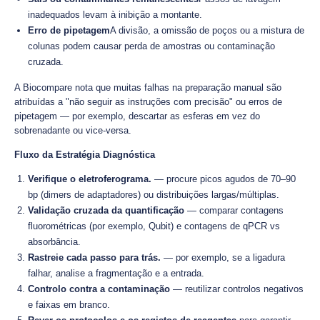
inadequados levam à inibição a montante.
Erro de pipetagem
A divisão, a omissão de poços ou a mistura de
colunas podem causar perda de amostras ou contaminação
cruzada.
A Biocompare nota que muitas falhas na preparação manual são
atribuídas a "não seguir as instruções com precisão" ou erros de
pipetagem — por exemplo, descartar as esferas em vez do
sobrenadante ou vice-versa.
Fluxo da Estratégia Diagnóstica
Verifique o eletroferograma.
— procure picos agudos de 70–90
bp (dimers de adaptadores) ou distribuições largas/múltiplas.
Validação cruzada da quantificação
— comparar contagens
fluorométricas (por exemplo, Qubit) e contagens de qPCR vs
absorbância.
Rastreie cada passo para trás.
— por exemplo, se a ligadura
falhar, analise a fragmentação e a entrada.
Controlo contra a contaminação
— reutilizar controlos negativos
e faixas em branco.