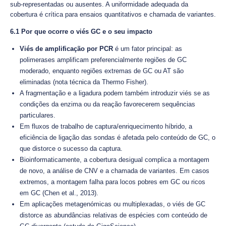
sub-representadas ou ausentes. A uniformidade adequada da
cobertura é crítica para ensaios quantitativos e chamada de variantes.
6.1 Por que ocorre o viés GC e o seu impacto
Viés de amplificação por PCR
é um fator principal: as
polimerases amplificam preferencialmente regiões de GC
moderado, enquanto regiões extremas de GC ou AT são
eliminadas (nota técnica da Thermo Fisher).
A fragmentação e a ligadura podem também introduzir viés se as
condições da enzima ou da reação favorecerem sequências
particulares.
Em fluxos de trabalho de captura/enriquecimento híbrido, a
eficiência de ligação das sondas é afetada pelo conteúdo de GC, o
que distorce o sucesso da captura.
Bioinformaticamente, a cobertura desigual complica a montagem
de novo, a análise de CNV e a chamada de variantes. Em casos
extremos, a montagem falha para locos pobres em GC ou ricos
em GC (Chen et al., 2013).
Em aplicações metagenómicas ou multiplexadas, o viés de GC
distorce as abundâncias relativas de espécies com conteúdo de