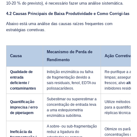
10-20 % do previsto), é necessário fazer uma análise sistemática.
4.2 Causas Principais de Baixa Produtividade e Como Corrigi-las
Abaixo está uma análise das causas raízes frequentes com
estratégias corretivas.
Mecanismo de Perda de
Causa
Ação Corretiva
Rendimento
Qualidade de
Inibição enzimática ou falha
Re-purifique a amos
entrada
de fragmentação devido a
limpas; assegure-s
deficiente /
sais residuais, fenol, EDTA ou
frescos; alvo
alta p
contaminantes
polissacarídeos.
inibidores residuai
Subestimar ou superestimar a
Quantificação
Utilize métodos fl
concentração de entrada leva
imprecisa / erro
para a quantificaçã
a uma estequiometria
de pipetagem
réplicas técnicas; u
enzimática subótima.
A sobre- ou sub-fragmentação
Otimize os parâmet
Ineficácia da
reduz a ligadura do
concentrações de en