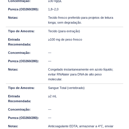
≥30 ng/µL
1,8–2,0
Tecido fresco preferido para projetos de leitura
longa; sem degradação.
Tecido (para extração)
≥100 mg de peso fresco
—
—
Congelado instantaneamente em azoto líquido;
evitar RNAlater para DNA de alto peso
molecular.
Sangue Total (vertebrado)
≥2 mL
—
—
Anticoagulante EDTA; armazenar a 4°C, enviar