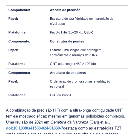
Âncora de precisão
Estrutura de alta fidelidade com precisão de
nível base
PacBio HiFi (15–20 kb, Q20+)
Construtor de pontes
Leituras ultra-longas que abrangem
centrómeros e arranjos de rDNA
ONT ultra-longo (N50 > 100 kb)
Arquiteto de andaimes
Ordenação de cromossomas e validação
estrutural
Hi-C ou Pore-C
A combinação da precisão HiFi com a ultra-longa contiguidade ONT
tem-se mostrado eficaz mesmo em genomas poliploides complexos.
Uma revisão de 2024 em
Genética da Natureza
(Garg et al.,
doi:10.1038/s41588-024-01830-7
destaca como as estratégias T2T