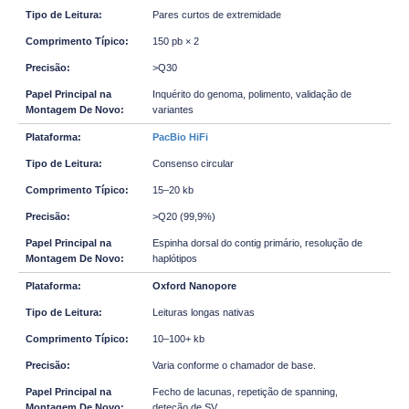
Pares curtos de extremidade
150 pb × 2
>Q30
Inquérito do genoma, polimento, validação de
variantes
PacBio HiFi
Consenso circular
15–20 kb
>Q20 (99,9%)
Espinha dorsal do contig primário, resolução de
haplótipos
Oxford Nanopore
Leituras longas nativas
10–100+ kb
Varia conforme o chamador de base.
Fecho de lacunas, repetição de spanning,
deteção de SV